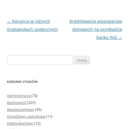
Nawigacja
←
Korupcja w różnych
Kredytowanie gospodarstw
wpisu
środowiskach społecznych
domowych na przykładzie
banku ING
→
S
z
u
k
KIERUNKI STUDIÓW
a
j
Administracja
(73)
:
Bankowość
(207)
Bezpieczeństwo
(55)
Doradztwo zawodowe
(11)
Dziennikarstwo
(12)