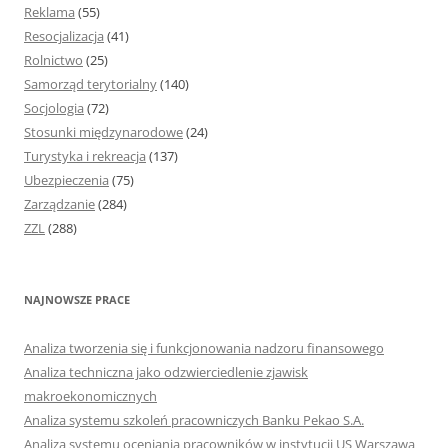
Reklama
(55)
Resocjalizacja
(41)
Rolnictwo
(25)
Samorząd terytorialny
(140)
Socjologia
(72)
Stosunki międzynarodowe
(24)
Turystyka i rekreacja
(137)
Ubezpieczenia
(75)
Zarządzanie
(284)
ZZL
(288)
NAJNOWSZE PRACE
Analiza tworzenia się i funkcjonowania nadzoru finansowego
Analiza techniczna jako odzwierciedlenie zjawisk
makroekonomicznych
Analiza systemu szkoleń pracowniczych Banku Pekao S.A.
Analiza systemu oceniania pracowników w instytucji US Warszawa