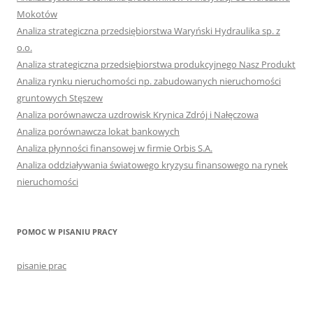
Mokotów
Analiza strategiczna przedsiębiorstwa Waryński Hydraulika sp. z
o.o.
Analiza strategiczna przedsiębiorstwa produkcyjnego Nasz Produkt
Analiza rynku nieruchomości np. zabudowanych nieruchomości
gruntowych Stęszew
Analiza porównawcza uzdrowisk Krynica Zdrój i Nałęczowa
Analiza porównawcza lokat bankowych
Analiza płynności finansowej w firmie Orbis S.A.
Analiza oddziaływania światowego kryzysu finansowego na rynek
nieruchomości
POMOC W PISANIU PRACY
pisanie prac