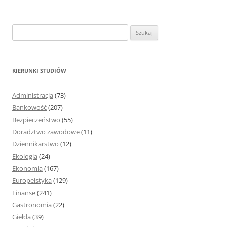
S
z
u
k
KIERUNKI STUDIÓW
a
j
Administracja
(73)
:
Bankowość
(207)
Bezpieczeństwo
(55)
Doradztwo zawodowe
(11)
Dziennikarstwo
(12)
Ekologia
(24)
Ekonomia
(167)
Europeistyka
(129)
Finanse
(241)
Gastronomia
(22)
Giełda
(39)