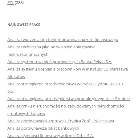
ZZL
(288)
NAJNOWSZE PRACE
Analiza tworzenia się i funkcjonowania nadzoru finansowego
Analiza techniczna jako odzwierciedlenie zjawisk
makroekonomicznych
Analiza systemu szkoleń pracowniczych Banku Pekao S.A.
Analiza systemu oceniania pracowników w instytucji US Warszawa
Mokotów
Analiza strategiczna przedsiębiorstwa Waryński Hydraulika sp. z
o.o.
Analiza strategiczna przedsiębiorstwa produkcyjnego Nasz Produkt
Analiza rynku nieruchomości np. zabudowanych nieruchomości
gruntowych Stęszew
Analiza porównawcza uzdrowisk Krynica Zdrój i Nałęczowa
Analiza porównawcza lokat bankowych
Analiza płynności finansowej w firmie Orbis S.A.