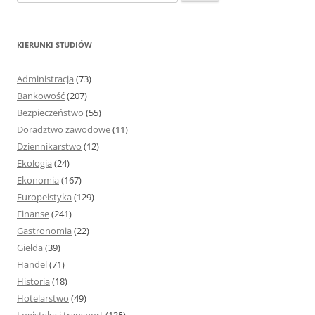
z
u
k
KIERUNKI STUDIÓW
a
j
Administracja
(73)
:
Bankowość
(207)
Bezpieczeństwo
(55)
Doradztwo zawodowe
(11)
Dziennikarstwo
(12)
Ekologia
(24)
Ekonomia
(167)
Europeistyka
(129)
Finanse
(241)
Gastronomia
(22)
Giełda
(39)
Handel
(71)
Historia
(18)
Hotelarstwo
(49)