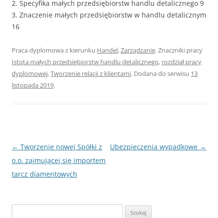
2. Specyfika małych przedsiębiorstw handlu detalicznego 9
3. Znaczenie małych przedsiębiorstw w handlu detalicznym
16
Praca dyplomowa z kierunku
Handel
,
Zarządzanie
. Znaczniki pracy
Istota małych przedsiębiorstw handlu detalicznego
,
rozdział pracy
dyplomowej
,
Tworzenie relacji z klientami
. Dodana do serwisu
13
listopada 2019
.
Nawigacja
←
Tworzenie nowej Spółki z
Ubezpieczenia wypadkowe
→
wpisu
o.o. zajmującej się importem
tarcz diamentowych
S