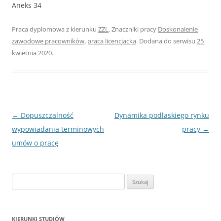
Aneks 34
Praca dyplomowa z kierunku
ZZL
. Znaczniki pracy
Doskonalenie
zawodowe pracowników
,
praca licencjacka
. Dodana do serwisu
25
kwietnia 2020
.
Nawigacja
←
Dopuszczalność
Dynamika podlaskiego rynku
wpisu
wypowiadania terminowych
pracy
→
umów o pracę
S
z
u
k
KIERUNKI STUDIÓW