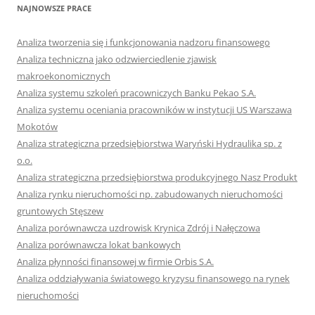
NAJNOWSZE PRACE
Analiza tworzenia się i funkcjonowania nadzoru finansowego
Analiza techniczna jako odzwierciedlenie zjawisk
makroekonomicznych
Analiza systemu szkoleń pracowniczych Banku Pekao S.A.
Analiza systemu oceniania pracowników w instytucji US Warszawa
Mokotów
Analiza strategiczna przedsiębiorstwa Waryński Hydraulika sp. z
o.o.
Analiza strategiczna przedsiębiorstwa produkcyjnego Nasz Produkt
Analiza rynku nieruchomości np. zabudowanych nieruchomości
gruntowych Stęszew
Analiza porównawcza uzdrowisk Krynica Zdrój i Nałęczowa
Analiza porównawcza lokat bankowych
Analiza płynności finansowej w firmie Orbis S.A.
Analiza oddziaływania światowego kryzysu finansowego na rynek
nieruchomości