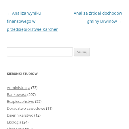
Nawigacja
←
Analiza wyniku
Analiza źródeł dochodów
wpisu
finansowego w
gminy Brwinów
→
przedsiębiorstwie Karcher
S
z
u
k
KIERUNKI STUDIÓW
a
j
Administracja
(73)
:
Bankowość
(207)
Bezpieczeństwo
(55)
Doradztwo zawodowe
(11)
Dziennikarstwo
(12)
Ekologia
(24)