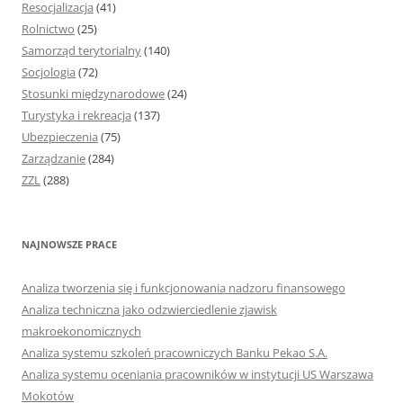
Resocjalizacja
(41)
Rolnictwo
(25)
Samorząd terytorialny
(140)
Socjologia
(72)
Stosunki międzynarodowe
(24)
Turystyka i rekreacja
(137)
Ubezpieczenia
(75)
Zarządzanie
(284)
ZZL
(288)
NAJNOWSZE PRACE
Analiza tworzenia się i funkcjonowania nadzoru finansowego
Analiza techniczna jako odzwierciedlenie zjawisk
makroekonomicznych
Analiza systemu szkoleń pracowniczych Banku Pekao S.A.
Analiza systemu oceniania pracowników w instytucji US Warszawa
Mokotów