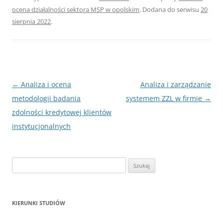
ocena działalności sektora MSP w opolskim
. Dodana do serwisu
20
sierpnia 2022
.
Nawigacja
←
Analiza i ocena
Analiza i zarządzanie
wpisu
metodologii badania
systemem ZZL w firmie
→
zdolności kredytowej klientów
instytucjonalnych
S
z
u
k
KIERUNKI STUDIÓW
a
j