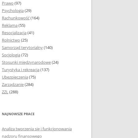
Prawo
(97)
I PODROZDZIAŁY
Psychologia
(29)
Rachunkowość
(164)
IE PRACY
Reklama
(55)
EJ
Resocjalizacja
(41)
Rolnictwo
(25)
IA
Samorząd terytorialny
(140)
KÓW, TABEL I
Socjologia
(72)
ÓW
Stosunki międzynarodowe
(24)
Turystyka i rekreacja
(137)
CYTATY
Ubezpieczenia
(75)
Zarządzanie
(284)
SUNKI ORAZ WYKRESY
ZZL
(288)
ACY DYPLOMOWEJ I
NAJNOWSZE PRACE
NIE AUTORA PRACY
Analiza tworzenia się i funkcjonowania
TÓRE POMOGĄ CI
nadzoru finansowego