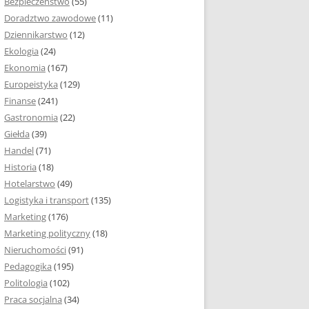
Bezpieczeństwo
(55)
 I ROZMIAR PRACY
Doradztwo zawodowe
(11)
EJ
Dziennikarstwo
(12)
PRACY DYPLOMOWEJ –
Ekologia
(24)
IA, NUMEROWANIE
Ekonomia
(167)
Europeistyka
(129)
MARGINESY I
Finanse
(241)
STRON
Gastronomia
(22)
Giełda
(39)
 AKAPITU W PRACY
Handel
(71)
EJ
Historia
(18)
Y DYPLOMOWEJ
Hotelarstwo
(49)
Logistyka i transport
(135)
TUŁOWA PRACY
Marketing
(176)
EJ
Marketing polityczny
(18)
Nieruchomości
(91)
I W PRACY
Pedagogika
(195)
EJ
Politologia
(102)
Praca socjalna
(34)
CY DYPLOMOWEJ