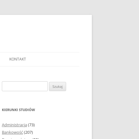
KONTAKT
Ć TEMAT PRACY
EJ?
Szukaj:
AĆ I OPRACOWYWAĆ
 DO PRACY
EJ?
KIERUNKI STUDIÓW
RÓDEŁ
Administracja
(73)
FICZNYCH
Bankowość
(207)