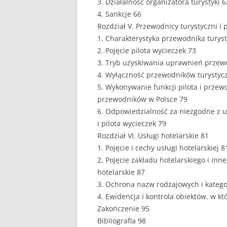
3. Działalność organizatora turystyki 6
4. Sankcje 66
PEDAGOGIKA
Rozdział V. Przewodnicy turystyczni i 
1. Charakterystyka przewodnika turys
POLITOLOGIA
2. Pojęcie pilota wycieczek 73
PRAWO
3. Tryb uzyskiwania uprawnień przewo
4. Wyłączność przewodników turystyc
PSYCHOLOGIA
5. Wykonywanie funkcji pilota i przewo
przewodników w Polsce 79
RACHUNKOWOŚĆ
6. Odpowiedzialność za niezgodne z 
REKLAMA
i pilota wycieczek 79
Rozdział VI. Usługi hotelarskie 81
RESOCJALIZACJA
1. Pojęcie i cechy usługi hotelarskiej 8
2. Pojęcie zakładu hotelarskiego i in
ROLNICTWO
hotelarskie 87
3. Ochrona nazw rodzajowych i katego
SAMORZĄD TERYTO
4. Ewidencja i kontrola obiektów, w kt
SOCJOLOGIA
Zakończenie 95
Bibliografia 98
TURYSTYKA I REKR