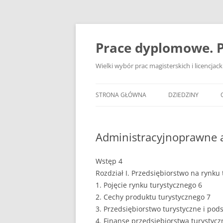
Przejdź
do
treści
Prace dyplomowe. P
Wielki wybór prac magisterskich i licencja
STRONA GŁÓWNA
DZIEDZINY
ADMINISTRACJA
Administracyjnoprawne a
BANKOWOŚĆ
BEZPIECZEŃSTWO
Wstęp 4
Rozdział I. Przedsiębiorstwo na rynku
DZIENNIKARSTWO
1. Pojęcie rynku turystycznego 6
2. Cechy produktu turystycznego 7
EKOLOGIA
3. Przedsiębiorstwo turystyczne i po
EKONOMIA
4. Finanse przedsiębiorstwa turystyc