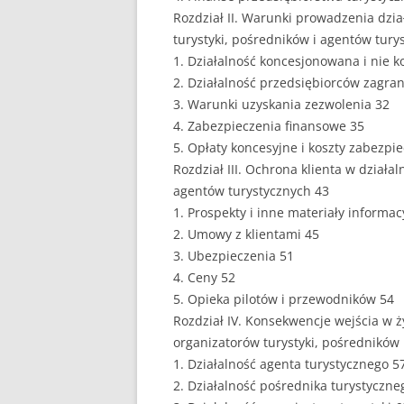
Rozdział II. Warunki prowadzenia dzia
EUROPEISTYKA
turystyki, pośredników i agentów tury
1. Działalność koncesjonowana i nie 
FINANSE
2. Działalność przedsiębiorców zagra
GASTRONOMIA
3. Warunki uzyskania zezwolenia 32
4. Zabezpieczenia finansowe 35
GIEŁDA
5. Opłaty koncesyjne i koszty zabezpi
Rozdział III. Ochrona klienta w działa
HANDEL
agentów turystycznych 43
1. Prospekty i inne materiały informac
HISTORIA
2. Umowy z klientami 45
HOTELARSTWO
3. Ubezpieczenia 51
4. Ceny 52
LOGISTYKA I TRAN
5. Opieka pilotów i przewodników 54
Rozdział IV. Konsekwencje wejścia w ż
MARKETING
organizatorów turystyki, pośredników
MARKETING POLIT
1. Działalność agenta turystycznego 5
2. Działalność pośrednika turystyczne
NIERUCHOMOŚCI