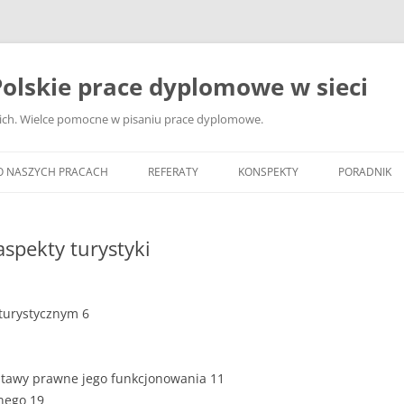
olskie prace dyplomowe w sieci
ckich. Wielce pomocne w pisaniu prace dyplomowe.
O NASZYCH PRACACH
REFERATY
KONSPEKTY
PORADNIK
JAK WYBRA
DYPLOMOW
spekty turystyki
JAK ZBIER
MATERIAŁY
 turystycznym 6
DYPLOMOW
ANALIZA Ź
BIBLIOGRA
dstawy prawne jego funkcjonowania 11
znego 19