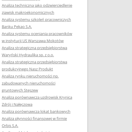
RACĘ DYPLOMOWĄ
Analiza techniczna jako odzwierciedlenie
zjawisk makroekonomicznych
OTOWAĆ SIĘ DO
Analiza systemu szkoleń pracowniczych
GZAMINU
Banku Pekao S.A.
EGO?
Analiza systemu oceniania pracowników
W PRACACH
w instytucji US Warszawa Mokotów
YCH
Analiza strategiczna przedsiębiorstwa
Waryński Hydraulika sp. z o.o.
OTOWAĆ SIĘ DO
Analiza strategiczna przedsiębiorstwa
ACY DYPLOMOWEJ
produkcyjnego Nasz Produkt
Analiza rynku nieruchomości np.
zabudowanych nieruchomości
gruntowych Stęszew
Analiza porównawcza uzdrowisk Krynica
Zdrój i Nałęczowa
Analiza porównawcza lokat bankowych
Analiza płynności finansowej w firmie
Orbis S.A.