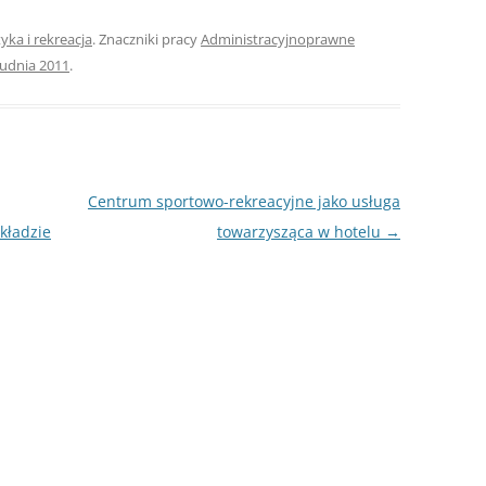
NAPISAĆ P
yka i rekreacja
. Znaczniki pracy
Administracyjnoprawne
JAK PRZYG
rudnia 2011
.
USTNEGO E
DYPLOMOW
HIPOTEZY 
DYPLOMOW
Centrum sportowo-rekreacyjne jako usługa
JAK PRZYG
kładzie
towarzysząca w hotelu
→
OBRONY PR