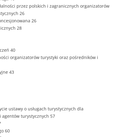
ZAWARTOŚĆ
łalności przez polskich i zagranicznych organizatorów
DYPLOMOW
stycznych 26
koncesjonowana 26
ESTETYKA 
nicznych 28
WYRÓŻNIEN
CZCIONKA, 
WIELKOŚĆ 
eczeń 40
lności organizatorów turystyki oraz pośredników i
STRUKTURA
DYPLOMOW
yjne 43
STYL PRAC
STRONA TY
SPORT
DYPLOMOW
ycie ustawy o usługach turystycznych dla
SPIS TREŚC
 i agentów turystycznych 57
DYPLOMOW
YCZNY
7
go 60
WSTĘP PRA