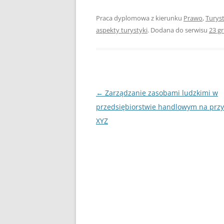
Praca dyplomowa z kierunku
Prawo
,
Turyst
UBEZPIECZENIA
aspekty turystyki
. Dodana do serwisu
23 g
ZARZĄDZANIE
ZZL
Nawigacja
←
Zarządzanie zasobami ludzkimi w
wpisu
przedsiębiorstwie handlowym na przy
XYZ