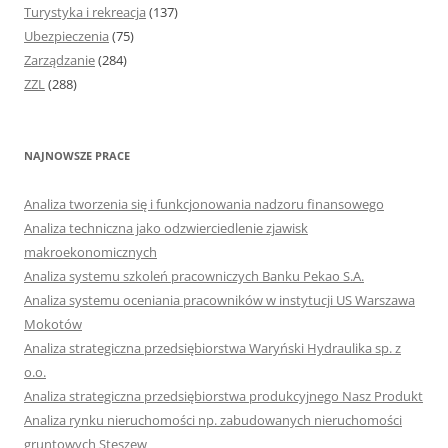
Turystyka i rekreacja
(137)
Ubezpieczenia
(75)
Zarządzanie
(284)
ZZL
(288)
NAJNOWSZE PRACE
Analiza tworzenia się i funkcjonowania nadzoru finansowego
Analiza techniczna jako odzwierciedlenie zjawisk
makroekonomicznych
Analiza systemu szkoleń pracowniczych Banku Pekao S.A.
Analiza systemu oceniania pracowników w instytucji US Warszawa
Mokotów
Analiza strategiczna przedsiębiorstwa Waryński Hydraulika sp. z
o.o.
Analiza strategiczna przedsiębiorstwa produkcyjnego Nasz Produkt
Analiza rynku nieruchomości np. zabudowanych nieruchomości
gruntowych Stęszew