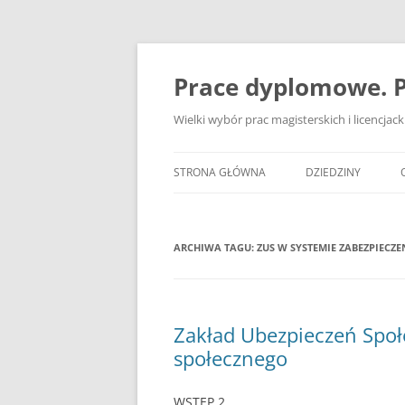
Przejdź
do
treści
Prace dyplomowe. P
Wielki wybór prac magisterskich i licencja
STRONA GŁÓWNA
DZIEDZINY
ADMINISTRACJA
ARCHIWA TAGU:
ZUS W SYSTEMIE ZABEZPIECZ
BANKOWOŚĆ
BEZPIECZEŃSTWO
DZIENNIKARSTWO
Zakład Ubezpieczeń Społ
społecznego
EKOLOGIA
EKONOMIA
WSTĘP 2