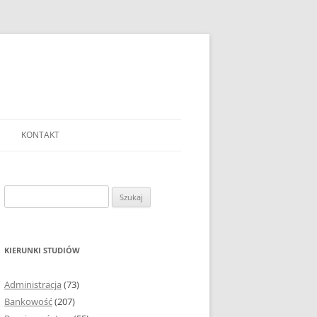
KONTAKT
Ć TEMAT PRACY
EJ?
Szukaj:
AĆ I OPRACOWYWAĆ
 DO PRACY
EJ?
KIERUNKI STUDIÓW
RÓDEŁ
Administracja
(73)
FICZNYCH
Bankowość
(207)