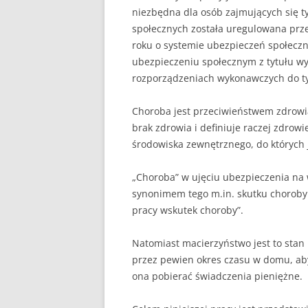
niezbędna dla osób zajmujących się 
UBEZPIECZENIA
społecznych została uregulowana prze
roku o systemie ubezpieczeń społeczny
ZARZĄDZANIE
ubezpieczeniu społecznym z tytułu w
rozporządzeniach wykonawczych do t
ZZL
Choroba jest przeciwieństwem zdrowia
brak zdrowia i definiuje raczej zdrowi
środowiska zewnętrznego, do których 
„Choroba” w ujęciu ubezpieczenia na 
synonimem tego m.in. skutku choroby b
pracy wskutek choroby”.
Natomiast macierzyństwo jest to stan k
przez pewien okres czasu w domu, aby
ona pobierać świadczenia pieniężne.