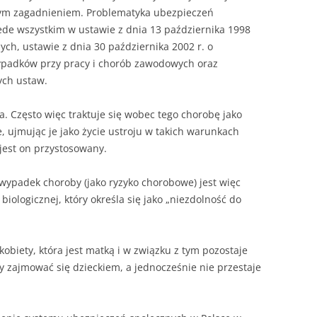
NAPISAĆ P
tym zagadnieniem. Problematyka ubezpieczeń
de wszystkim w ustawie z dnia 13 października 1998
JAK PRZYG
ch, ustawie z dnia 30 października 2002 r. o
USTNEGO E
ypadków przy pracy i chorób zawodowych oraz
DYPLOMOW
ych ustaw.
HIPOTEZY 
DYPLOMOW
. Często więc traktuje się wobec tego chorobę jako
e, ujmując je jako życie ustroju w takich warunkach
JAK PRZYG
jest on przystosowany.
OBRONY PR
wypadek choroby (jako ryzyko chorobowe) jest więc
iologicznej, który określa się jako „niezdolność do
obiety, która jest matką i w związku z tym pozostaje
 zajmować się dzieckiem, a jednocześnie nie przestaje