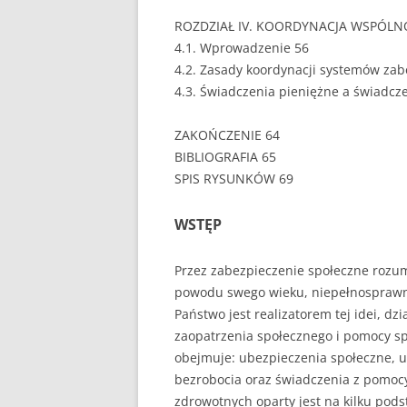
ROZDZIAŁ IV. KOORDYNACJA WSPÓL
PEDAGOGIKA
4.1. Wprowadzenie 56
4.2. Zasady koordynacji systemów zab
POLITOLOGIA
4.3. Świadczenia pieniężne a świadcz
PRAWO
ZAKOŃCZENIE 64
PSYCHOLOGIA
BIBLIOGRAFIA 65
SPIS RYSUNKÓW 69
RACHUNKOWOŚĆ
REKLAMA
WSTĘP
RESOCJALIZACJA
Przez zabezpieczenie społeczne rozum
powodu swego wieku, niepełnosprawnoś
ROLNICTWO
Państwo jest realizatorem tej idei, dz
SAMORZĄD TERYTO
zaopatrzenia społecznego i pomocy sp
obejmuje: ubezpieczenia społeczne, 
SOCJOLOGIA
bezrobocia oraz świadczenia z pomocy
zdrowotnych oparty jest na kilku pod
TURYSTYKA I REKR