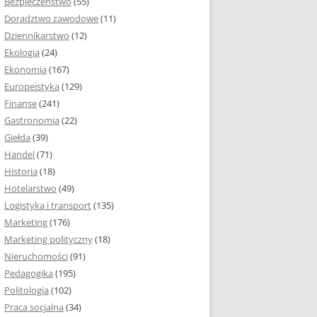
Bezpieczeństwo
(55)
 I ROZMIAR PRACY
Doradztwo zawodowe
(11)
EJ
Dziennikarstwo
(12)
PRACY DYPLOMOWEJ –
Ekologia
(24)
IA, NUMEROWANIE
Ekonomia
(167)
Europeistyka
(129)
MARGINESY I
Finanse
(241)
STRON
Gastronomia
(22)
Giełda
(39)
 AKAPITU W PRACY
Handel
(71)
EJ
Historia
(18)
Y DYPLOMOWEJ
Hotelarstwo
(49)
Logistyka i transport
(135)
TUŁOWA PRACY
Marketing
(176)
EJ
Marketing polityczny
(18)
Nieruchomości
(91)
I W PRACY
Pedagogika
(195)
EJ
Politologia
(102)
Praca socjalna
(34)
CY DYPLOMOWEJ