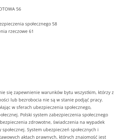
NOTOWA 56
ROZDZIAŁY 
ZAKOŃCZEN
ezpieczenia społecznego 58
DYPLOMOW
enia rzeczowe 61
BIBLIOGRAF
SPIS RYSUN
ZAŁĄCZNIK
PRZYPISY, 
TABELE, RY
ie się zapewnienie warunków bytu wszystkim, którzy z
ci lub bezrobocia nie są w stanie podjąć pracy.
OPRAWA PR
iałając w sferach ubezpieczenia społecznego,
ILOŚĆ KOPII
RIALNY
ołecznej. Polski system zabezpieczenia społecznego
OŚWIADCZE
ubezpieczenia zdrowotne, świadczenia na wypadek
 społecznej. System ubezpieczeń społecznych i
KSIĄŻKI, K
stawowych aktach prawnych, których znajomość jest
EACJA