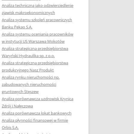
RACĘ DYPLOMOWĄ
Analiza techniczna jako odzwierciedlenie
zjawisk makroekonomicznych
OTOWAĆ SIĘ DO
Analiza systemu szkoleń pracowniczych
GZAMINU
Banku Pekao S.A.
EGO?
Analiza systemu oceniania pracowników
W PRACACH
w instytucji US Warszawa Mokotów
YCH
Analiza strategiczna przedsiębiorstwa
Waryński Hydraulika sp. z o.o.
OTOWAĆ SIĘ DO
Analiza strategiczna przedsiębiorstwa
ACY DYPLOMOWEJ
produkcyjnego Nasz Produkt
Analiza rynku nieruchomości np.
zabudowanych nieruchomości
gruntowych Stęszew
Analiza porównawcza uzdrowisk Krynica
Zdrój i Nałęczowa
Analiza porównawcza lokat bankowych
Analiza płynności finansowej w firmie
Orbis S.A.