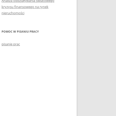
Analiza oddziaływania światowego
kryzysu finansowego na rynek
nieruchomości
POMOC W PISANIU PRACY
pisanie prac