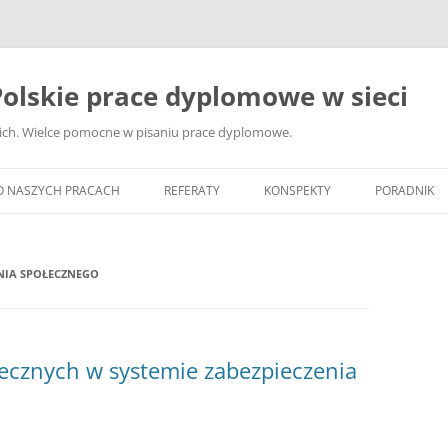
olskie prace dyplomowe w sieci
ckich. Wielce pomocne w pisaniu prace dyplomowe.
O NASZYCH PRACACH
REFERATY
KONSPEKTY
PORADNIK
JAK WYBRA
DYPLOMOW
ENIA SPOŁECZNEGO
JAK ZBIER
MATERIAŁY
DYPLOMOW
ecznych w systemie zabezpieczenia
ANALIZA Ź
BIBLIOGRA