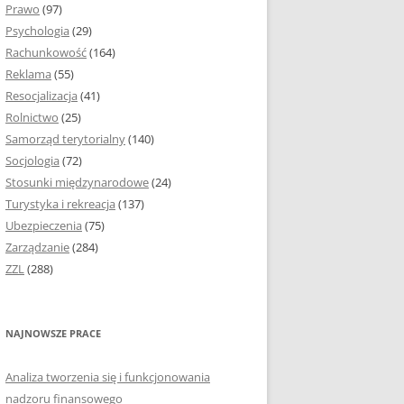
Prawo
(97)
I PODROZDZIAŁY
Psychologia
(29)
Rachunkowość
(164)
IE PRACY
Reklama
(55)
EJ
Resocjalizacja
(41)
Rolnictwo
(25)
IA
Samorząd terytorialny
(140)
KÓW, TABEL I
Socjologia
(72)
ÓW
Stosunki międzynarodowe
(24)
Turystyka i rekreacja
(137)
CYTATY
Ubezpieczenia
(75)
Zarządzanie
(284)
SUNKI ORAZ WYKRESY
ZZL
(288)
ACY DYPLOMOWEJ I
NAJNOWSZE PRACE
NIE AUTORA PRACY
Analiza tworzenia się i funkcjonowania
TÓRE POMOGĄ CI
nadzoru finansowego