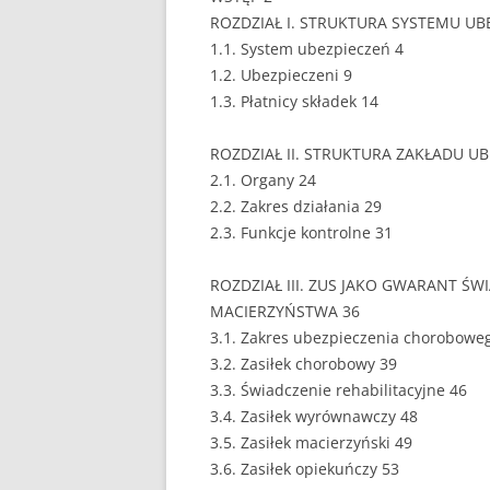
ROZDZIAŁ I. STRUKTURA SYSTEMU UB
EUROPEISTYKA
1.1. System ubezpieczeń 4
1.2. Ubezpieczeni 9
FINANSE
1.3. Płatnicy składek 14
GASTRONOMIA
ROZDZIAŁ II. STRUKTURA ZAKŁADU U
GIEŁDA
2.1. Organy 24
2.2. Zakres działania 29
HANDEL
2.3. Funkcje kontrolne 31
HISTORIA
ROZDZIAŁ III. ZUS JAKO GWARANT ŚW
HOTELARSTWO
MACIERZYŃSTWA 36
3.1. Zakres ubezpieczenia chorobowe
LOGISTYKA I TRAN
3.2. Zasiłek chorobowy 39
3.3. Świadczenie rehabilitacyjne 46
MARKETING
3.4. Zasiłek wyrównawczy 48
MARKETING POLIT
3.5. Zasiłek macierzyński 49
3.6. Zasiłek opiekuńczy 53
NIERUCHOMOŚCI