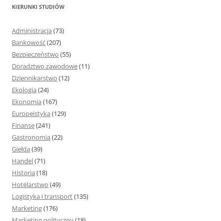
k
KIERUNKI STUDIÓW
a
j
Administracja
(73)
:
Bankowość
(207)
Bezpieczeństwo
(55)
Doradztwo zawodowe
(11)
Dziennikarstwo
(12)
Ekologia
(24)
Ekonomia
(167)
Europeistyka
(129)
Finanse
(241)
Gastronomia
(22)
Giełda
(39)
Handel
(71)
Historia
(18)
Hotelarstwo
(49)
Logistyka i transport
(135)
Marketing
(176)
Marketing polityczny
(18)