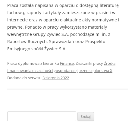
Praca została napisana w oparciu o dostępną literaturę
fachową, raporty i artykuły zamieszczone w prasie i w
internecie oraz w oparciu o aktualne akty normatywne i
prawne. Ponadto w pracy wykorzystano materiały
wewnętrzne Grupy Żywiec S.A. pochodzące m. in. z
Raportów Rocznych, Sprawozdań oraz Prospektu
Emisyjnego spółki Żywiec S.A.
Praca dyplomowa z kierunku
Finanse
. Znaczniki pracy
Źródła
finansowania działalności gospodarczej przedsiębiorstwa X
.
Dodana do serwisu
3 sierpnia 2022
.
S
z
u