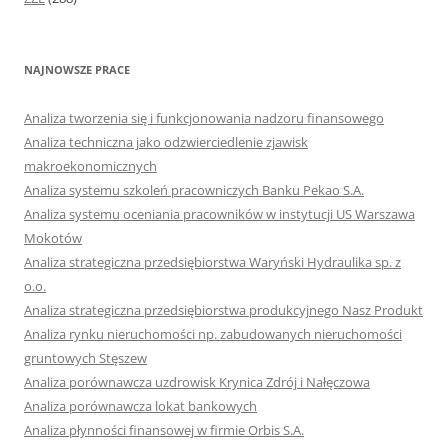
NAJNOWSZE PRACE
Analiza tworzenia się i funkcjonowania nadzoru finansowego
Analiza techniczna jako odzwierciedlenie zjawisk
makroekonomicznych
Analiza systemu szkoleń pracowniczych Banku Pekao S.A.
Analiza systemu oceniania pracowników w instytucji US Warszawa
Mokotów
Analiza strategiczna przedsiębiorstwa Waryński Hydraulika sp. z
o.o.
Analiza strategiczna przedsiębiorstwa produkcyjnego Nasz Produkt
Analiza rynku nieruchomości np. zabudowanych nieruchomości
gruntowych Stęszew
Analiza porównawcza uzdrowisk Krynica Zdrój i Nałęczowa
Analiza porównawcza lokat bankowych
Analiza płynności finansowej w firmie Orbis S.A.