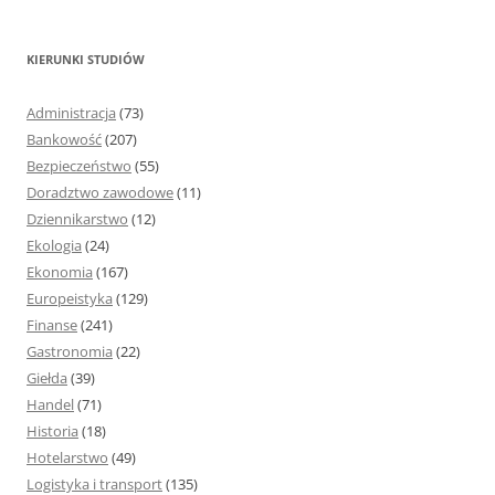
u
k
KIERUNKI STUDIÓW
a
j
Administracja
(73)
:
Bankowość
(207)
Bezpieczeństwo
(55)
Doradztwo zawodowe
(11)
Dziennikarstwo
(12)
Ekologia
(24)
Ekonomia
(167)
Europeistyka
(129)
Finanse
(241)
Gastronomia
(22)
Giełda
(39)
Handel
(71)
Historia
(18)
Hotelarstwo
(49)
Logistyka i transport
(135)