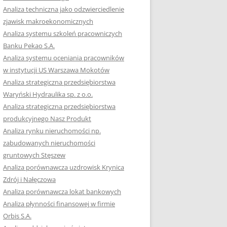
RACĘ DYPLOMOWĄ
Analiza techniczna jako odzwierciedlenie
zjawisk makroekonomicznych
OTOWAĆ SIĘ DO
Analiza systemu szkoleń pracowniczych
GZAMINU
Banku Pekao S.A.
EGO?
Analiza systemu oceniania pracowników
W PRACACH
w instytucji US Warszawa Mokotów
YCH
Analiza strategiczna przedsiębiorstwa
Waryński Hydraulika sp. z o.o.
OTOWAĆ SIĘ DO
Analiza strategiczna przedsiębiorstwa
ACY DYPLOMOWEJ
produkcyjnego Nasz Produkt
Analiza rynku nieruchomości np.
zabudowanych nieruchomości
gruntowych Stęszew
Analiza porównawcza uzdrowisk Krynica
Zdrój i Nałęczowa
Analiza porównawcza lokat bankowych
Analiza płynności finansowej w firmie
Orbis S.A.