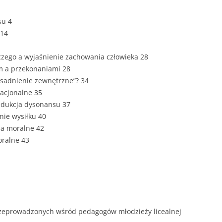
ZAWARTOŚĆ
DYPLOMOW
su 4
 14
ESTETYKA 
WYRÓŻNIEN
czego a wyjaśnienie zachowania człowieka 28
CZCIONKA, 
m a przekonaniami 28
WIELKOŚĆ 
asadnienie zewnętrzne”? 34
acjonalne 35
STRUKTURA
redukcja dysonansu 37
DYPLOMOW
nie wysiłku 40
ia moralne 42
STYL PRAC
oralne 43
STRONA TY
SPORT
DYPLOMOW
SPIS TREŚC
DYPLOMOW
YCZNY
rzeprowadzonych wśród pedagogów młodzieży licealnej
WSTĘP PRA