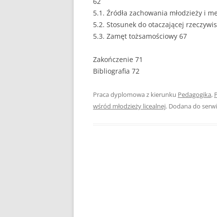
62
5.1. Źródła zachowania młodzieży i 
PEDAGOGIKA
5.2. Stosunek do otaczającej rzeczywi
5.3. Zamęt tożsamościowy 67
POLITOLOGIA
PRAWO
Zakończenie 71
Bibliografia 72
PSYCHOLOGIA
Praca dyplomowa z kierunku
Pedagogika
,
RACHUNKOWOŚĆ
wśród młodzieży licealnej
. Dodana do serw
REKLAMA
RESOCJALIZACJA
ROLNICTWO
SAMORZĄD TERYTO
SOCJOLOGIA
TURYSTYKA I REKR