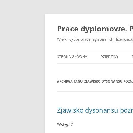
Przejdź
do
treści
Prace dyplomowe. P
Wielki wybór prac magisterskich i licencja
STRONA GŁÓWNA
DZIEDZINY
ADMINISTRACJA
ARCHIWA TAGU:
ZJAWISKO DYSONANSU POZN
BANKOWOŚĆ
BEZPIECZEŃSTWO
DZIENNIKARSTWO
Zjawisko dysonansu pozn
EKOLOGIA
Wstęp 2
EKONOMIA