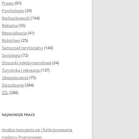
Prawo
(97)
I PODROZDZIAŁY
Psychologia
(29)
Rachunkowość
(164)
IE PRACY
Reklama
(55)
EJ
Resocjalizacja
(41)
Rolnictwo
(25)
IA
Samorząd terytorialny
(140)
KÓW, TABEL I
Socjologia
(72)
ÓW
Stosunki międzynarodowe
(24)
Turystyka i rekreacja
(137)
CYTATY
Ubezpieczenia
(75)
Zarządzanie
(284)
SUNKI ORAZ WYKRESY
ZZL
(288)
ACY DYPLOMOWEJ I
NAJNOWSZE PRACE
NIE AUTORA PRACY
Analiza tworzenia się i funkcjonowania
TÓRE POMOGĄ CI
nadzoru finansowego