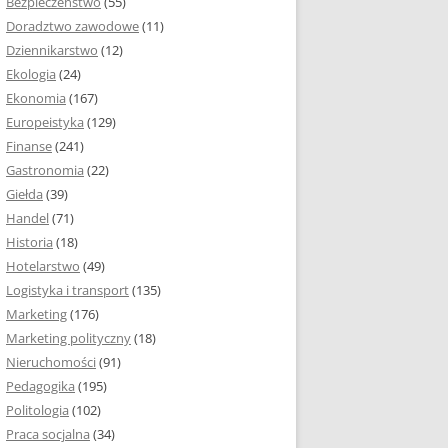
Bezpieczeństwo
(55)
 I ROZMIAR PRACY
Doradztwo zawodowe
(11)
EJ
Dziennikarstwo
(12)
PRACY DYPLOMOWEJ –
Ekologia
(24)
IA, NUMEROWANIE
Ekonomia
(167)
Europeistyka
(129)
MARGINESY I
Finanse
(241)
STRON
Gastronomia
(22)
Giełda
(39)
 AKAPITU W PRACY
Handel
(71)
EJ
Historia
(18)
Y DYPLOMOWEJ
Hotelarstwo
(49)
Logistyka i transport
(135)
TUŁOWA PRACY
Marketing
(176)
EJ
Marketing polityczny
(18)
Nieruchomości
(91)
I W PRACY
Pedagogika
(195)
EJ
Politologia
(102)
Praca socjalna
(34)
CY DYPLOMOWEJ