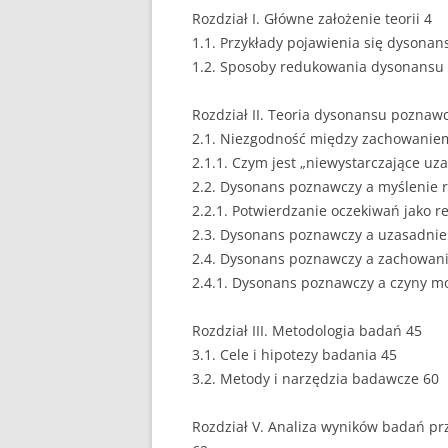
Rozdział I. Główne założenie teorii 4
EUROPEISTYKA
1.1. Przykłady pojawienia się dysonan
1.2. Sposoby redukowania dysonansu
FINANSE
Rozdział II. Teoria dysonansu poznaw
GASTRONOMIA
2.1. Niezgodność między zachowanie
GIEŁDA
2.1.1. Czym jest „niewystarczające uz
2.2. Dysonans poznawczy a myślenie r
HANDEL
2.2.1. Potwierdzanie oczekiwań jako 
2.3. Dysonans poznawczy a uzasadnie
HISTORIA
2.4. Dysonans poznawczy a zachowan
HOTELARSTWO
2.4.1. Dysonans poznawczy a czyny m
LOGISTYKA I TRAN
Rozdział III. Metodologia badań 45
3.1. Cele i hipotezy badania 45
MARKETING
3.2. Metody i narzędzia badawcze 60
MARKETING POLIT
Rozdział V. Analiza wyników badań p
NIERUCHOMOŚCI