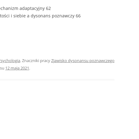
mechanizm adaptacyjny 62
ROZDZIAŁY 
stości i siebie a dysonans poznawczy 66
ZAKOŃCZEN
DYPLOMOW
BIBLIOGRAF
SPIS RYSUN
Psychologia
. Znaczniki pracy
Zjawisko dysonansu poznawczego
ZAŁĄCZNIK
isu
12 maja 2021
.
PRZYPISY, 
TABELE, RY
OPRAWA PR
ILOŚĆ KOPII
RIALNY
OŚWIADCZE
KSIĄŻKI, K
EACJA