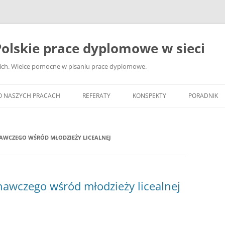
olskie prace dyplomowe w sieci
ckich. Wielce pomocne w pisaniu prace dyplomowe.
O NASZYCH PRACACH
REFERATY
KONSPEKTY
PORADNIK
JAK WYBRA
DYPLOMOW
AWCZEGO WŚRÓD MŁODZIEŻY LICEALNEJ
JAK ZBIER
MATERIAŁY
DYPLOMOW
awczego wśród młodzieży licealnej
ANALIZA Ź
BIBLIOGRA