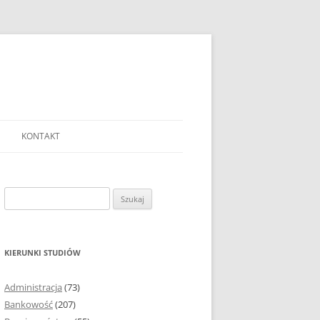
KONTAKT
Ć TEMAT PRACY
EJ?
Szukaj:
AĆ I OPRACOWYWAĆ
 DO PRACY
EJ?
KIERUNKI STUDIÓW
RÓDEŁ
Administracja
(73)
FICZNYCH
Bankowość
(207)