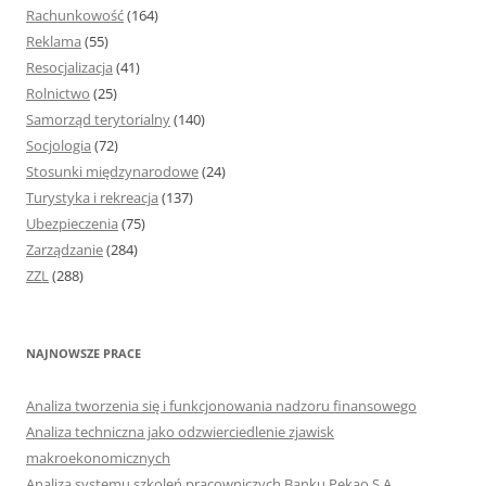
Rachunkowość
(164)
Reklama
(55)
Resocjalizacja
(41)
Rolnictwo
(25)
Samorząd terytorialny
(140)
Socjologia
(72)
Stosunki międzynarodowe
(24)
Turystyka i rekreacja
(137)
Ubezpieczenia
(75)
Zarządzanie
(284)
ZZL
(288)
NAJNOWSZE PRACE
Analiza tworzenia się i funkcjonowania nadzoru finansowego
Analiza techniczna jako odzwierciedlenie zjawisk
makroekonomicznych
Analiza systemu szkoleń pracowniczych Banku Pekao S.A.