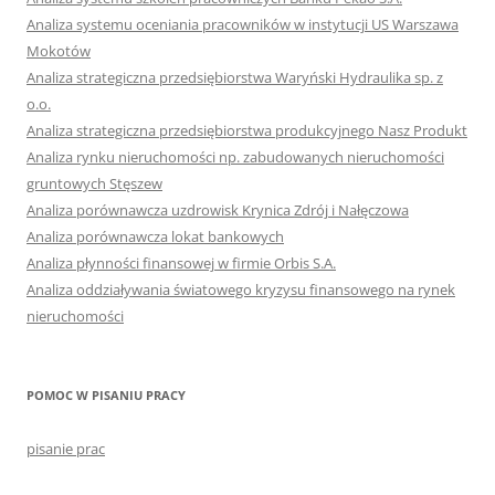
Analiza systemu oceniania pracowników w instytucji US Warszawa
Mokotów
Analiza strategiczna przedsiębiorstwa Waryński Hydraulika sp. z
o.o.
Analiza strategiczna przedsiębiorstwa produkcyjnego Nasz Produkt
Analiza rynku nieruchomości np. zabudowanych nieruchomości
gruntowych Stęszew
Analiza porównawcza uzdrowisk Krynica Zdrój i Nałęczowa
Analiza porównawcza lokat bankowych
Analiza płynności finansowej w firmie Orbis S.A.
Analiza oddziaływania światowego kryzysu finansowego na rynek
nieruchomości
POMOC W PISANIU PRACY
pisanie prac