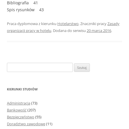
Bibliografia 41
Spis rysunków 43
Praca dyplomowa z kierunku
Hotelarstwo
. Znaczniki pracy
Zasady
organizacji pracy w hotelu
. Dodana do serwisu
20 marca 2016
.
S
z
u
k
KIERUNKI STUDIÓW
a
j
Administracja
(73)
:
Bankowość
(207)
Bezpieczeństwo
(55)
Doradztwo zawodowe
(11)