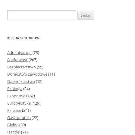
S
z
u
k
KIERUNKI STUDIÓW
a
j
Administracja
(73)
:
Bankowość
(207)
Bezpieczeństwo
(55)
Doradztwo zawodowe
(11)
Dziennikarstwo
(12)
Ekologia
(24)
Ekonomia
(167)
Europeistyka
(129)
Finanse
(241)
Gastronomia
(22)
Giełda
(39)
Handel
(71)