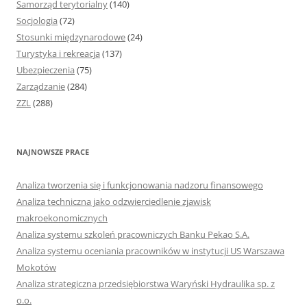
Samorząd terytorialny
(140)
Socjologia
(72)
Stosunki międzynarodowe
(24)
Turystyka i rekreacja
(137)
Ubezpieczenia
(75)
Zarządzanie
(284)
ZZL
(288)
NAJNOWSZE PRACE
Analiza tworzenia się i funkcjonowania nadzoru finansowego
Analiza techniczna jako odzwierciedlenie zjawisk
makroekonomicznych
Analiza systemu szkoleń pracowniczych Banku Pekao S.A.
Analiza systemu oceniania pracowników w instytucji US Warszawa
Mokotów
Analiza strategiczna przedsiębiorstwa Waryński Hydraulika sp. z
o.o.