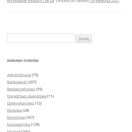
przykładzie Amplico Life SA
. Dodana do serwisu
29 kwietnia 2021
.
S
z
u
k
KIERUNKI STUDIÓW
a
j
Administracja
(73)
:
Bankowość
(207)
Bezpieczeństwo
(55)
Doradztwo zawodowe
(11)
Dziennikarstwo
(12)
Ekologia
(24)
Ekonomia
(167)
Europeistyka
(129)
Finanse
(241)