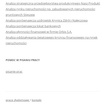
Analiza strategiczna przedsiębiorstwa produkcyjnego Nasz Produkt
Analiza rynku nieruchomości np. zabudowanych nieruchomości
gruntowych Stęszew
Analiza porównawcza uzdrowisk Krynica Zdrój i Nałęczowa
Analiza porównawcza lokat bankowych
Analiza płynności finansowej w firmie Orbis S.A.
Analiza oddziaływania światowego kryzysu finansowego na rynek
nieruchomości
POMOC W PISANIU PRACY
pisanie prac
prace dyplomowe
•
kontakt