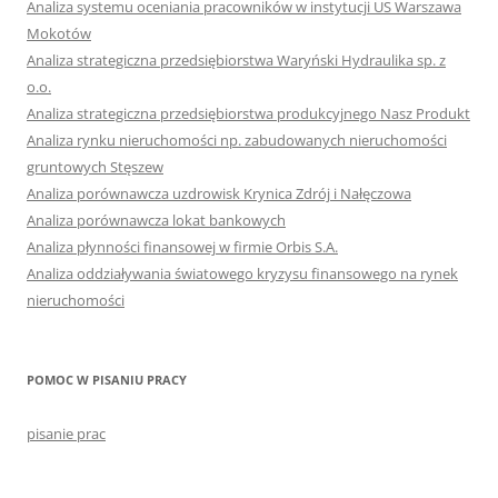
Analiza systemu oceniania pracowników w instytucji US Warszawa
Mokotów
Analiza strategiczna przedsiębiorstwa Waryński Hydraulika sp. z
o.o.
Analiza strategiczna przedsiębiorstwa produkcyjnego Nasz Produkt
Analiza rynku nieruchomości np. zabudowanych nieruchomości
gruntowych Stęszew
Analiza porównawcza uzdrowisk Krynica Zdrój i Nałęczowa
Analiza porównawcza lokat bankowych
Analiza płynności finansowej w firmie Orbis S.A.
Analiza oddziaływania światowego kryzysu finansowego na rynek
nieruchomości
POMOC W PISANIU PRACY
pisanie prac