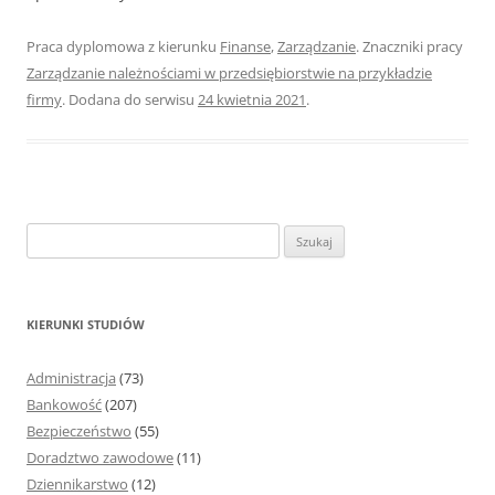
Praca dyplomowa z kierunku
Finanse
,
Zarządzanie
. Znaczniki pracy
Zarządzanie należnościami w przedsiębiorstwie na przykładzie
firmy
. Dodana do serwisu
24 kwietnia 2021
.
S
z
u
k
KIERUNKI STUDIÓW
a
j
Administracja
(73)
:
Bankowość
(207)
Bezpieczeństwo
(55)
Doradztwo zawodowe
(11)
Dziennikarstwo
(12)