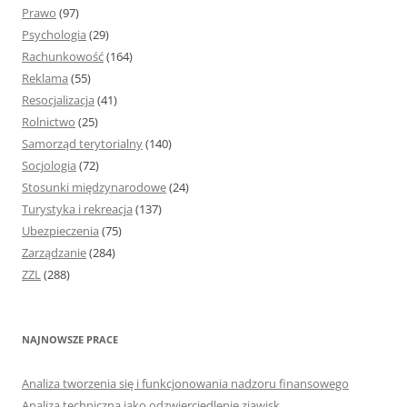
Prawo
(97)
Psychologia
(29)
Rachunkowość
(164)
Reklama
(55)
Resocjalizacja
(41)
Rolnictwo
(25)
Samorząd terytorialny
(140)
Socjologia
(72)
Stosunki międzynarodowe
(24)
Turystyka i rekreacja
(137)
Ubezpieczenia
(75)
Zarządzanie
(284)
ZZL
(288)
NAJNOWSZE PRACE
Analiza tworzenia się i funkcjonowania nadzoru finansowego
Analiza techniczna jako odzwierciedlenie zjawisk