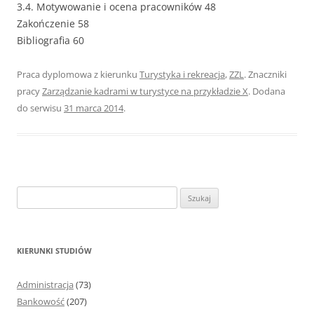
3.4. Motywowanie i ocena pracowników 48
Zakończenie 58
Bibliografia 60
Praca dyplomowa z kierunku
Turystyka i rekreacja
,
ZZL
. Znaczniki
pracy
Zarządzanie kadrami w turystyce na przykładzie X
. Dodana
do serwisu
31 marca 2014
.
S
z
u
k
KIERUNKI STUDIÓW
a
j
Administracja
(73)
:
Bankowość
(207)