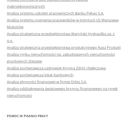
makroekonomicznych
Analiza systemu szkoleń pracowniczych Banku Pekao S.A.
Analiza systemu oceniania pracowników w instytucji US Warszawa
Mokotów
Analiza strategiczna przedsiębiorstwa Waryński Hydraulika sp. z
o.o.
Analiza strategiczna przedsiębiorstwa produkcyjnego Nasz Produkt
Analiza rynku nieruchomości np. zabudowanych nieruchomości
gruntowych Stęszew
Analiza porównawcza uzdrowisk Krynica Zdrój i Nałęczowa
Analiza porównawcza lokat bankowych
Analiza płynności finansowej w firmie Orbis S.A.
Analiza oddziaływania światowego kryzysu finansowego na rynek
nieruchomości
POMOC W PISANIU PRACY