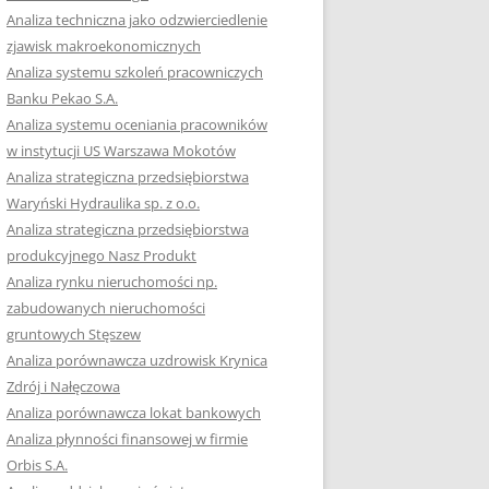
RACĘ DYPLOMOWĄ
Analiza techniczna jako odzwierciedlenie
zjawisk makroekonomicznych
OTOWAĆ SIĘ DO
Analiza systemu szkoleń pracowniczych
GZAMINU
Banku Pekao S.A.
EGO?
Analiza systemu oceniania pracowników
W PRACACH
w instytucji US Warszawa Mokotów
YCH
Analiza strategiczna przedsiębiorstwa
Waryński Hydraulika sp. z o.o.
OTOWAĆ SIĘ DO
Analiza strategiczna przedsiębiorstwa
ACY DYPLOMOWEJ
produkcyjnego Nasz Produkt
Analiza rynku nieruchomości np.
zabudowanych nieruchomości
gruntowych Stęszew
Analiza porównawcza uzdrowisk Krynica
Zdrój i Nałęczowa
Analiza porównawcza lokat bankowych
Analiza płynności finansowej w firmie
Orbis S.A.