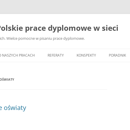
olskie prace dyplomowe w sieci
ckich. Wielce pomocne w pisaniu prace dyplomowe.
O NASZYCH PRACACH
REFERATY
KONSPEKTY
PORADNIK
JAK WYBRA
DYPLOMOW
 OŚWIATY
JAK ZBIER
MATERIAŁY
DYPLOMOW
e oświaty
ANALIZA Ź
BIBLIOGRA