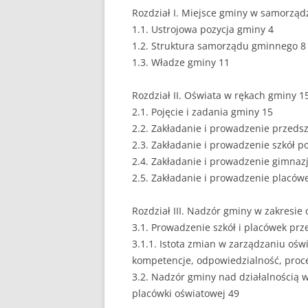
Rozdział I. Miejsce gminy w samorządz
EUROPEISTYKA
1.1. Ustrojowa pozycja gminy 4
1.2. Struktura samorządu gminnego 8
FINANSE
1.3. Władze gminy 11
GASTRONOMIA
Rozdział II. Oświata w rękach gminy 1
GIEŁDA
2.1. Pojęcie i zadania gminy 15
2.2. Zakładanie i prowadzenie przedsz
HANDEL
2.3. Zakładanie i prowadzenie szkół 
2.4. Zakładanie i prowadzenie gimnaz
HISTORIA
2.5. Zakładanie i prowadzenie placó
HOTELARSTWO
Rozdział III. Nadzór gminy w zakresie 
LOGISTYKA I TRAN
3.1. Prowadzenie szkół i placówek prz
3.1.1. Istota zmian w zarządzaniu oś
MARKETING
kompetencje, odpowiedzialność, proc
MARKETING POLIT
3.2. Nadzór gminy nad działalnością 
placówki oświatowej 49
NIERUCHOMOŚCI