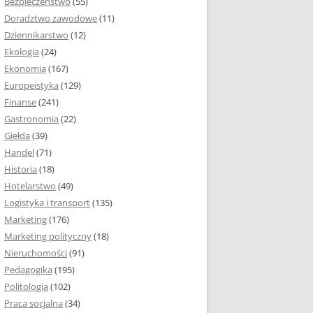
Bezpieczeństwo
(55)
 I ROZMIAR PRACY
Doradztwo zawodowe
(11)
EJ
Dziennikarstwo
(12)
PRACY DYPLOMOWEJ –
Ekologia
(24)
IA, NUMEROWANIE
Ekonomia
(167)
Europeistyka
(129)
MARGINESY I
Finanse
(241)
STRON
Gastronomia
(22)
Giełda
(39)
 AKAPITU W PRACY
Handel
(71)
EJ
Historia
(18)
Y DYPLOMOWEJ
Hotelarstwo
(49)
Logistyka i transport
(135)
TUŁOWA PRACY
Marketing
(176)
EJ
Marketing polityczny
(18)
Nieruchomości
(91)
I W PRACY
Pedagogika
(195)
EJ
Politologia
(102)
Praca socjalna
(34)
CY DYPLOMOWEJ