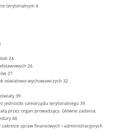
ZAWARTOŚĆ
ie terytorialnym 4
DYPLOMOW
ESTETYKA 
WYRÓŻNIEN
CZCIONKA, 
5
WIELKOŚĆ 
koli 24
STRUKTURA
podstawowych 26
DYPLOMOW
jów 27
wek oświatowo-wychowawczych 32
STYL PRAC
oświaty 39
STRONA TY
SPORT
ez jednostki samorządu terytorialnego 39
DYPLOMOW
wiatą przez organ prowadzący. Główne zadania,
SPIS TREŚC
edury 40
DYPLOMOW
YCZNY
w zakresie spraw finansowych i administracyjnych
WSTĘP PRA