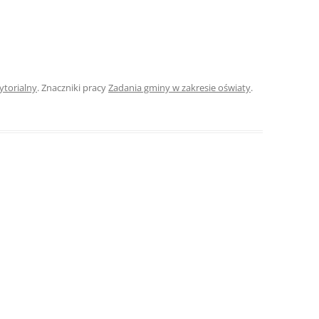
ROZDZIAŁY 
ZAKOŃCZEN
DYPLOMOW
ytorialny
. Znaczniki pracy
Zadania gminy w zakresie oświaty
.
BIBLIOGRAF
SPIS RYSUN
ZAŁĄCZNIK
PRZYPISY, 
TABELE, RY
OPRAWA PR
ILOŚĆ KOPII
RIALNY
OŚWIADCZE
KSIĄŻKI, K
EACJA