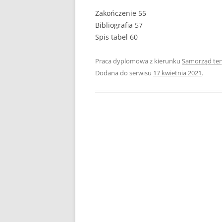
Zakończenie 55
PEDAGOGIKA
Bibliografia 57
Spis tabel 60
POLITOLOGIA
PRAWO
Praca dyplomowa z kierunku
Samorząd ter
Dodana do serwisu
17 kwietnia 2021
.
PSYCHOLOGIA
RACHUNKOWOŚĆ
REKLAMA
RESOCJALIZACJA
ROLNICTWO
SAMORZĄD TERYTO
SOCJOLOGIA
TURYSTYKA I REKR