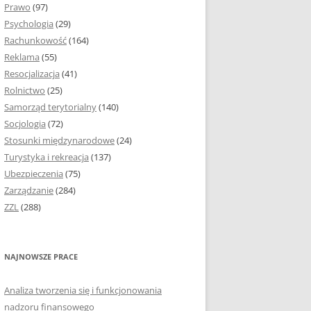
Prawo
(97)
I PODROZDZIAŁY
Psychologia
(29)
Rachunkowość
(164)
IE PRACY
Reklama
(55)
EJ
Resocjalizacja
(41)
Rolnictwo
(25)
IA
Samorząd terytorialny
(140)
KÓW, TABEL I
Socjologia
(72)
ÓW
Stosunki międzynarodowe
(24)
Turystyka i rekreacja
(137)
CYTATY
Ubezpieczenia
(75)
Zarządzanie
(284)
SUNKI ORAZ WYKRESY
ZZL
(288)
ACY DYPLOMOWEJ I
NAJNOWSZE PRACE
NIE AUTORA PRACY
Analiza tworzenia się i funkcjonowania
TÓRE POMOGĄ CI
nadzoru finansowego