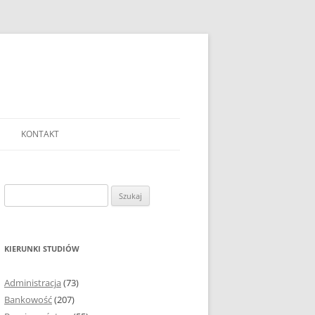
KONTAKT
Ć TEMAT PRACY
EJ?
Szukaj:
AĆ I OPRACOWYWAĆ
 DO PRACY
EJ?
KIERUNKI STUDIÓW
RÓDEŁ
Administracja
(73)
FICZNYCH
Bankowość
(207)