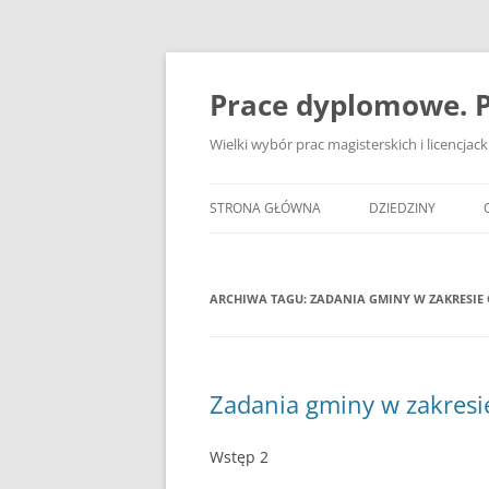
Przejdź
do
treści
Prace dyplomowe. P
Wielki wybór prac magisterskich i licencja
STRONA GŁÓWNA
DZIEDZINY
ADMINISTRACJA
ARCHIWA TAGU:
ZADANIA GMINY W ZAKRESIE
BANKOWOŚĆ
BEZPIECZEŃSTWO
DZIENNIKARSTWO
Zadania gminy w zakresi
EKOLOGIA
Wstęp 2
EKONOMIA