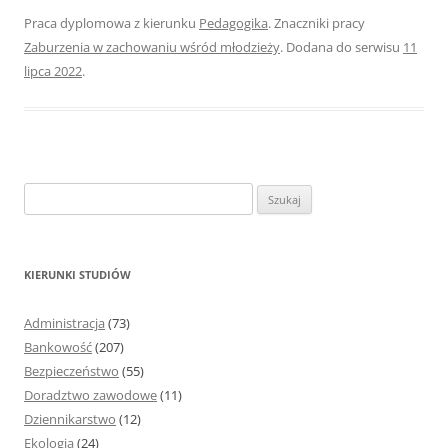
Praca dyplomowa z kierunku
Pedagogika
. Znaczniki pracy
Zaburzenia w zachowaniu wśród młodzieży
. Dodana do serwisu
11
lipca 2022
.
S
z
u
k
KIERUNKI STUDIÓW
a
j
Administracja
(73)
:
Bankowość
(207)
Bezpieczeństwo
(55)
Doradztwo zawodowe
(11)
Dziennikarstwo
(12)
Ekologia
(24)