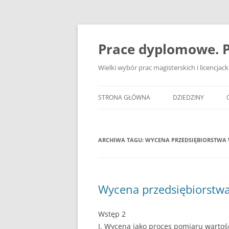
Przejdź
do
treści
Prace dyplomowe. P
Wielki wybór prac magisterskich i licencja
STRONA GŁÓWNA
DZIEDZINY
ADMINISTRACJA
ARCHIWA TAGU:
WYCENA PRZEDSIĘBIORSTWA 
BANKOWOŚĆ
BEZPIECZEŃSTWO
DZIENNIKARSTWO
Wycena przedsiębiorstwa
EKOLOGIA
Wstęp 2
EKONOMIA
I. Wycena jako proces pomiaru wartoś