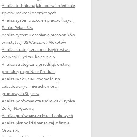
RACĘ DYPLOMOWĄ
Analiza techniczna jako odzwierciedlenie
zjawisk makroekonomicznych
OTOWAĆ SIĘ DO
Analiza systemu szkoleń pracowniczych
GZAMINU
Banku Pekao S.A.
EGO?
Analiza systemu oceniania pracowników
W PRACACH
w instytucji US Warszawa Mokotów
YCH
Analiza strategiczna przedsiębiorstwa
Waryński Hydraulika sp. z o.o.
OTOWAĆ SIĘ DO
Analiza strategiczna przedsiębiorstwa
ACY DYPLOMOWEJ
produkcyjnego Nasz Produkt
Analiza rynku nieruchomości np.
zabudowanych nieruchomości
gruntowych Stęszew
Analiza porównawcza uzdrowisk Krynica
Zdrój i Nałęczowa
Analiza porównawcza lokat bankowych
Analiza płynności finansowej w firmie
Orbis S.A.