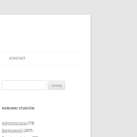
KONTAKT
Ć TEMAT PRACY
EJ?
Szukaj:
AĆ I OPRACOWYWAĆ
 DO PRACY
EJ?
KIERUNKI STUDIÓW
RÓDEŁ
Administracja
(73)
FICZNYCH
Bankowość
(207)