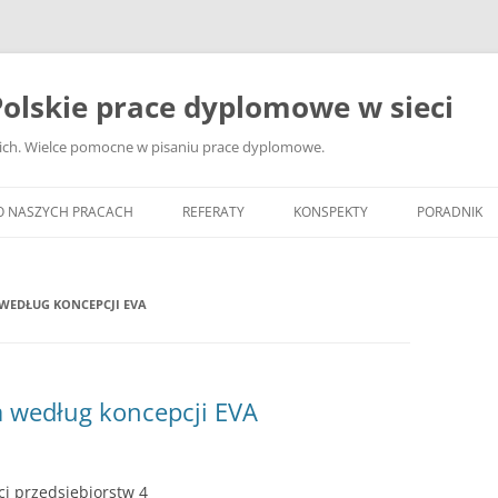
olskie prace dyplomowe w sieci
ckich. Wielce pomocne w pisaniu prace dyplomowe.
O NASZYCH PRACACH
REFERATY
KONSPEKTY
PORADNIK
JAK WYBRA
DYPLOMOW
WEDŁUG KONCEPCJI EVA
JAK ZBIER
MATERIAŁY
DYPLOMOW
 według koncepcji EVA
ANALIZA Ź
BIBLIOGRA
ci przedsiębiorstw 4