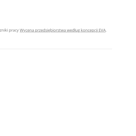
ROZDZIAŁY 
ZAKOŃCZEN
DYPLOMOW
czniki pracy
Wycena przedsiębiorstwa według koncepcji EVA
.
BIBLIOGRAF
SPIS RYSUN
ZAŁĄCZNIK
PRZYPISY, 
TABELE, RY
OPRAWA PR
ILOŚĆ KOPII
RIALNY
OŚWIADCZE
KSIĄŻKI, K
EACJA