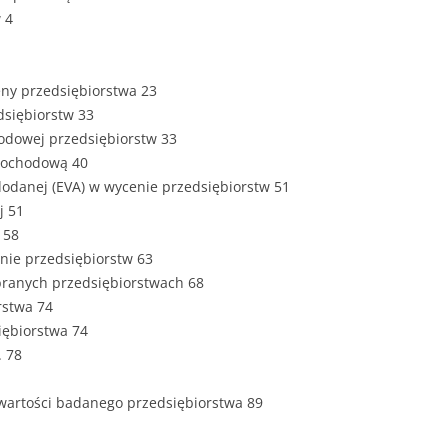
ZAWARTOŚĆ
 4
DYPLOMOW
ESTETYKA 
eny przedsiębiorstwa 23
WYRÓŻNIEN
dsiębiorstw 33
CZCIONKA, 
hodowej przedsiębiorstw 33
WIELKOŚĆ 
dochodową 40
dodanej (EVA) w wycenie przedsiębiorstw 51
STRUKTURA
j 51
DYPLOMOW
 58
nie przedsiębiorstw 63
STYL PRAC
ybranych przedsiębiorstwach 68
rstwa 74
STRONA TY
SPORT
siębiorstwa 74
DYPLOMOW
. 78
SPIS TREŚC
DYPLOMOW
YCZNY
 wartości badanego przedsiębiorstwa 89
WSTĘP PRA