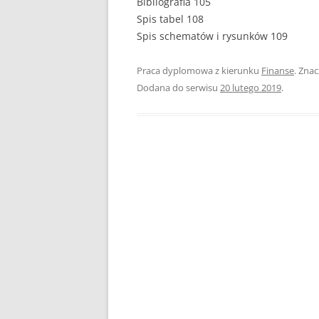
Bibliografia 105
Spis tabel 108
PEDAGOGIKA
Spis schematów i rysunków 109
POLITOLOGIA
Praca dyplomowa z kierunku
Finanse
. Zna
PRAWO
Dodana do serwisu
20 lutego 2019
.
PSYCHOLOGIA
RACHUNKOWOŚĆ
REKLAMA
RESOCJALIZACJA
ROLNICTWO
SAMORZĄD TERYTO
SOCJOLOGIA
TURYSTYKA I REKR