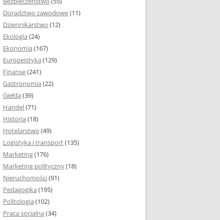
Bezpieczeństwo
(55)
 I ROZMIAR PRACY
Doradztwo zawodowe
(11)
EJ
Dziennikarstwo
(12)
PRACY DYPLOMOWEJ –
Ekologia
(24)
IA, NUMEROWANIE
Ekonomia
(167)
Europeistyka
(129)
MARGINESY I
Finanse
(241)
STRON
Gastronomia
(22)
Giełda
(39)
 AKAPITU W PRACY
Handel
(71)
EJ
Historia
(18)
Y DYPLOMOWEJ
Hotelarstwo
(49)
Logistyka i transport
(135)
TUŁOWA PRACY
Marketing
(176)
EJ
Marketing polityczny
(18)
Nieruchomości
(91)
I W PRACY
Pedagogika
(195)
EJ
Politologia
(102)
Praca socjalna
(34)
CY DYPLOMOWEJ