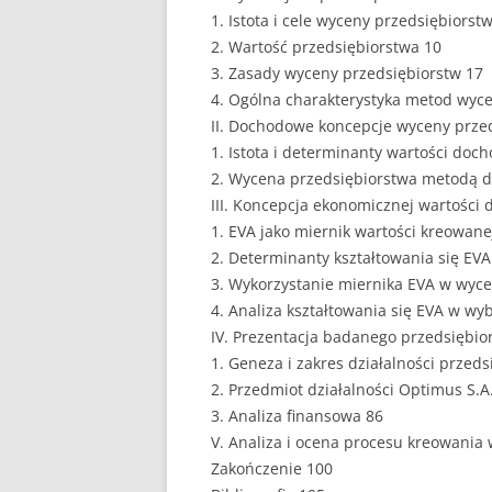
1. Istota i cele wyceny przedsiębiorstw
EUROPEISTYKA
2. Wartość przedsiębiorstwa 10
3. Zasady wyceny przedsiębiorstw 17
FINANSE
4. Ogólna charakterystyka metod wyc
II. Dochodowe koncepcje wyceny prze
GASTRONOMIA
1. Istota i determinanty wartości doc
GIEŁDA
2. Wycena przedsiębiorstwa metodą 
III. Koncepcja ekonomicznej wartości 
HANDEL
1. EVA jako miernik wartości kreowane
2. Determinanty kształtowania się EVA
HISTORIA
3. Wykorzystanie miernika EVA w wyce
HOTELARSTWO
4. Analiza kształtowania się EVA w w
IV. Prezentacja badanego przedsiębio
LOGISTYKA I TRAN
1. Geneza i zakres działalności przed
2. Przedmiot działalności Optimus S.A
MARKETING
3. Analiza finansowa 86
MARKETING POLIT
V. Analiza i ocena procesu kreowania
Zakończenie 100
NIERUCHOMOŚCI