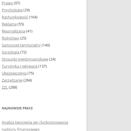
Prawo
(97)
I PODROZDZIAŁY
Psychologia
(29)
Rachunkowość
(164)
IE PRACY
Reklama
(55)
EJ
Resocjalizacja
(41)
Rolnictwo
(25)
IA
Samorząd terytorialny
(140)
KÓW, TABEL I
Socjologia
(72)
ÓW
Stosunki międzynarodowe
(24)
Turystyka i rekreacja
(137)
CYTATY
Ubezpieczenia
(75)
Zarządzanie
(284)
SUNKI ORAZ WYKRESY
ZZL
(288)
ACY DYPLOMOWEJ I
NAJNOWSZE PRACE
NIE AUTORA PRACY
Analiza tworzenia się i funkcjonowania
TÓRE POMOGĄ CI
nadzoru finansowego