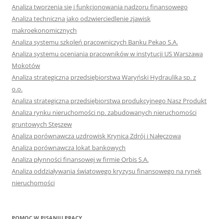
Analiza tworzenia się i funkcjonowania nadzoru finansowego
Analiza techniczna jako odzwierciedlenie zjawisk
makroekonomicznych
Analiza systemu szkoleń pracowniczych Banku Pekao S.A.
Analiza systemu oceniania pracowników w instytucji US Warszawa
Mokotów
Analiza strategiczna przedsiębiorstwa Waryński Hydraulika sp. z
o.o.
Analiza strategiczna przedsiębiorstwa produkcyjnego Nasz Produkt
Analiza rynku nieruchomości np. zabudowanych nieruchomości
gruntowych Stęszew
Analiza porównawcza uzdrowisk Krynica Zdrój i Nałęczowa
Analiza porównawcza lokat bankowych
Analiza płynności finansowej w firmie Orbis S.A.
Analiza oddziaływania światowego kryzysu finansowego na rynek
nieruchomości
POMOC W PISANIU PRACY