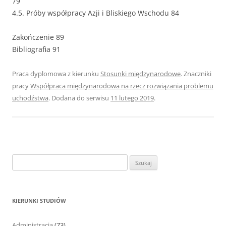
79
4.5. Próby współpracy Azji i Bliskiego Wschodu 84
Zakończenie 89
Bibliografia 91
Praca dyplomowa z kierunku
Stosunki międzynarodowe
. Znaczniki
pracy
Współpraca międzynarodowa na rzecz rozwiązania problemu
uchodźstwa
. Dodana do serwisu
11 lutego 2019
.
S
z
u
k
KIERUNKI STUDIÓW
a
j
Administracja
(73)