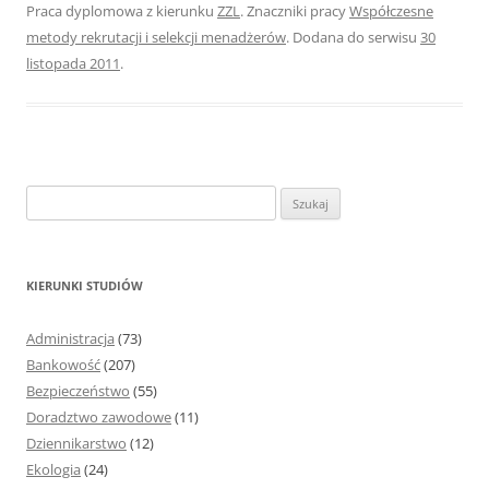
Praca dyplomowa z kierunku
ZZL
. Znaczniki pracy
Współczesne
metody rekrutacji i selekcji menadżerów
. Dodana do serwisu
30
listopada 2011
.
S
z
u
k
KIERUNKI STUDIÓW
a
j
Administracja
(73)
:
Bankowość
(207)
Bezpieczeństwo
(55)
Doradztwo zawodowe
(11)
Dziennikarstwo
(12)
Ekologia
(24)