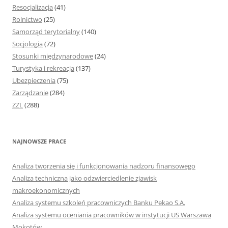
Resocjalizacja
(41)
Rolnictwo
(25)
Samorząd terytorialny
(140)
Socjologia
(72)
Stosunki międzynarodowe
(24)
Turystyka i rekreacja
(137)
Ubezpieczenia
(75)
Zarządzanie
(284)
ZZL
(288)
NAJNOWSZE PRACE
Analiza tworzenia się i funkcjonowania nadzoru finansowego
Analiza techniczna jako odzwierciedlenie zjawisk
makroekonomicznych
Analiza systemu szkoleń pracowniczych Banku Pekao S.A.
Analiza systemu oceniania pracowników w instytucji US Warszawa
Mokotów