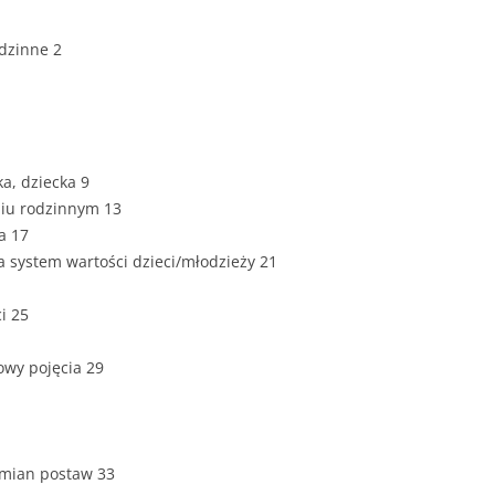
ZAWARTOŚĆ
DYPLOMOW
odzinne 2
ESTETYKA 
WYRÓŻNIEN
CZCIONKA, 
WIELKOŚĆ 
ka, dziecka 9
niu rodzinnym 13
STRUKTURA
a 17
DYPLOMOW
na system wartości dzieci/młodzieży 21
STYL PRAC
i 25
STRONA TY
SPORT
DYPLOMOW
owy pojęcia 29
SPIS TREŚC
DYPLOMOW
YCZNY
 zmian postaw 33
WSTĘP PRA