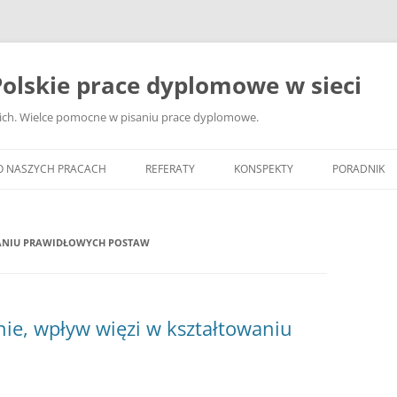
olskie prace dyplomowe w sieci
ckich. Wielce pomocne w pisaniu prace dyplomowe.
O NASZYCH PRACACH
REFERATY
KONSPEKTY
PORADNIK
JAK WYBRA
DYPLOMOW
ANIU PRAWIDŁOWYCH POSTAW
JAK ZBIER
MATERIAŁY
DYPLOMOW
nie, wpływ więzi w kształtowaniu
ANALIZA Ź
BIBLIOGRA