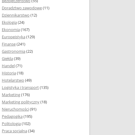
Bezpieczeństwo
(55)
 I ROZMIAR PRACY
Doradztwo zawodowe
(11)
EJ
Dziennikarstwo
(12)
PRACY DYPLOMOWEJ –
Ekologia
(24)
IA, NUMEROWANIE
Ekonomia
(167)
Europeistyka
(129)
MARGINESY I
Finanse
(241)
STRON
Gastronomia
(22)
Giełda
(39)
 AKAPITU W PRACY
Handel
(71)
EJ
Historia
(18)
Y DYPLOMOWEJ
Hotelarstwo
(49)
Logistyka i transport
(135)
TUŁOWA PRACY
Marketing
(176)
EJ
Marketing polityczny
(18)
Nieruchomości
(91)
I W PRACY
Pedagogika
(195)
EJ
Politologia
(102)
Praca socjalna
(34)
CY DYPLOMOWEJ