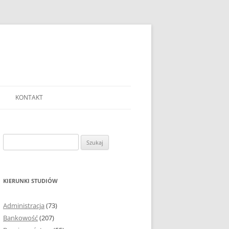
KONTAKT
Ć TEMAT PRACY
EJ?
Szukaj:
AĆ I OPRACOWYWAĆ
 DO PRACY
EJ?
KIERUNKI STUDIÓW
RÓDEŁ
Administracja
(73)
FICZNYCH
Bankowość
(207)