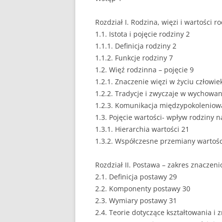
EUROPEISTYKA
Rozdział I. Rodzina, więzi i wartości r
1.1. Istota i pojęcie rodziny 2
FINANSE
1.1.1. Definicja rodziny 2
GASTRONOMIA
1.1.2. Funkcje rodziny 7
1.2. Więź rodzinna – pojęcie 9
GIEŁDA
1.2.1. Znaczenie więzi w życiu człowie
1.2.2. Tradycje i zwyczaje w wychowa
HANDEL
1.2.3. Komunikacja międzypokoleniow
1.3. Pojęcie wartości- wpływ rodziny 
HISTORIA
1.3.1. Hierarchia wartości 21
HOTELARSTWO
1.3.2. Współczesne przemiany wartośc
LOGISTYKA I TRAN
Rozdział II. Postawa – zakres znaczeni
2.1. Definicja postawy 29
MARKETING
2.2. Komponenty postawy 30
MARKETING POLIT
2.3. Wymiary postawy 31
2.4. Teorie dotyczące kształtowania i
NIERUCHOMOŚCI