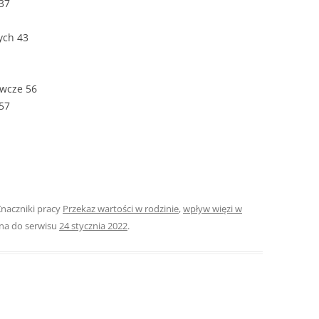
37
ROZDZIAŁY 
ych 43
ZAKOŃCZEN
DYPLOMOW
awcze 56
BIBLIOGRAF
 57
SPIS RYSUN
ZAŁĄCZNIK
PRZYPISY, 
TABELE, RY
Znaczniki pracy
Przekaz wartości w rodzinie
,
wpływ więzi w
na do serwisu
24 stycznia 2022
.
OPRAWA PR
ILOŚĆ KOPII
RIALNY
OŚWIADCZE
KSIĄŻKI, K
EACJA