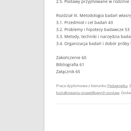
2.5. Postawy przyjmowane w rodzinie 
PEDAGOGIKA
Rozdział III. Metodologia badań własn
3.1. Przedmiot i cel badań 43
POLITOLOGIA
3.2. Problemy i hipotezy badawcze 53
PRAWO
3.3. Metody, techniki i narzędzia bad
3.4. Organizacja badań i dobór próby
PSYCHOLOGIA
Zakończenie 60
RACHUNKOWOŚĆ
Bibliografia 61
REKLAMA
Załącznik 65
RESOCJALIZACJA
Praca dyplomowa z kierunku
Pedagogika
. 
kształtowaniu prawidłowych postaw
. Doda
ROLNICTWO
SAMORZĄD TERYTO
SOCJOLOGIA
TURYSTYKA I REKR