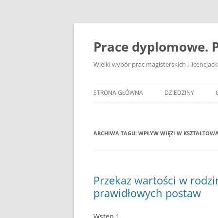
Przejdź
do
treści
Prace dyplomowe. P
Wielki wybór prac magisterskich i licencja
STRONA GŁÓWNA
DZIEDZINY
ADMINISTRACJA
ARCHIWA TAGU:
WPŁYW WIĘZI W KSZTAŁTOW
BANKOWOŚĆ
BEZPIECZEŃSTWO
DZIENNIKARSTWO
Przekaz wartości w rodzi
prawidłowych postaw
EKOLOGIA
EKONOMIA
Wstęp 1