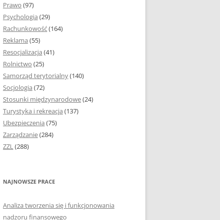
Prawo
(97)
I PODROZDZIAŁY
Psychologia
(29)
Rachunkowość
(164)
IE PRACY
Reklama
(55)
EJ
Resocjalizacja
(41)
Rolnictwo
(25)
IA
Samorząd terytorialny
(140)
KÓW, TABEL I
Socjologia
(72)
ÓW
Stosunki międzynarodowe
(24)
Turystyka i rekreacja
(137)
CYTATY
Ubezpieczenia
(75)
Zarządzanie
(284)
SUNKI ORAZ WYKRESY
ZZL
(288)
ACY DYPLOMOWEJ I
NAJNOWSZE PRACE
NIE AUTORA PRACY
Analiza tworzenia się i funkcjonowania
TÓRE POMOGĄ CI
nadzoru finansowego