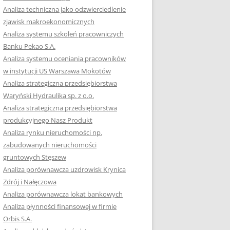
RACĘ DYPLOMOWĄ
Analiza techniczna jako odzwierciedlenie
zjawisk makroekonomicznych
OTOWAĆ SIĘ DO
Analiza systemu szkoleń pracowniczych
GZAMINU
Banku Pekao S.A.
EGO?
Analiza systemu oceniania pracowników
W PRACACH
w instytucji US Warszawa Mokotów
YCH
Analiza strategiczna przedsiębiorstwa
Waryński Hydraulika sp. z o.o.
OTOWAĆ SIĘ DO
Analiza strategiczna przedsiębiorstwa
ACY DYPLOMOWEJ
produkcyjnego Nasz Produkt
Analiza rynku nieruchomości np.
zabudowanych nieruchomości
gruntowych Stęszew
Analiza porównawcza uzdrowisk Krynica
Zdrój i Nałęczowa
Analiza porównawcza lokat bankowych
Analiza płynności finansowej w firmie
Orbis S.A.