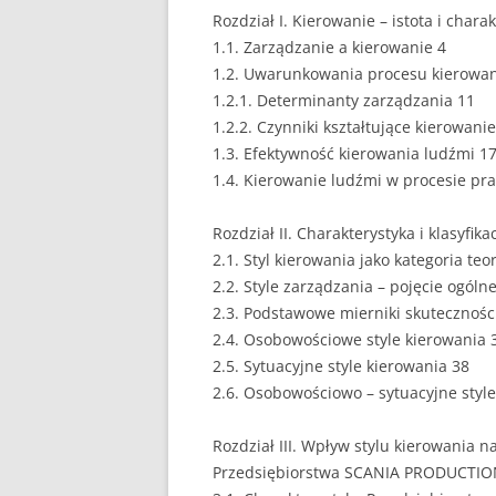
Rozdział I. Kierowanie – istota i chara
EUROPEISTYKA
1.1. Zarządzanie a kierowanie 4
1.2. Uwarunkowania procesu kierowani
FINANSE
1.2.1. Determinanty zarządzania 11
1.2.2. Czynniki kształtujące kierowani
GASTRONOMIA
1.3. Efektywność kierowania ludźmi 1
GIEŁDA
1.4. Kierowanie ludźmi w procesie pra
HANDEL
Rozdział II. Charakterystyka i klasyfik
2.1. Styl kierowania jako kategoria teo
HISTORIA
2.2. Style zarządzania – pojęcie ogóln
HOTELARSTWO
2.3. Podstawowe mierniki skuteczności
2.4. Osobowościowe style kierowania 
LOGISTYKA I TRAN
2.5. Sytuacyjne style kierowania 38
2.6. Osobowościowo – sytuacyjne styl
MARKETING
MARKETING POLIT
Rozdział III. Wpływ stylu kierowania 
Przedsiębiorstwa SCANIA PRODUCTION
NIERUCHOMOŚCI