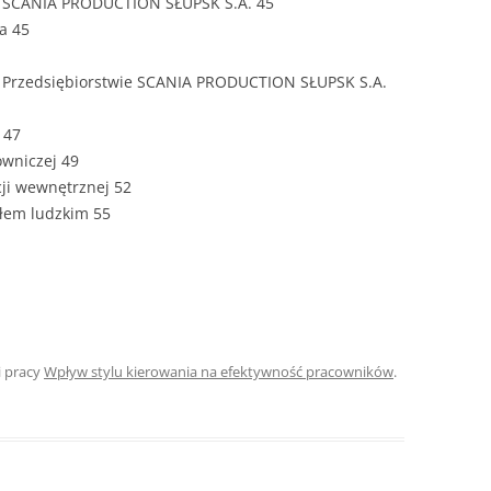
wa SCANIA PRODUCTION SŁUPSK S.A. 45
na 45
ROZDZIAŁY 
ZAKOŃCZEN
w Przedsiębiorstwie SCANIA PRODUCTION SŁUPSK S.A.
DYPLOMOW
 47
BIBLIOGRAF
owniczej 49
ji wewnętrznej 52
SPIS RYSUN
ałem ludzkim 55
ZAŁĄCZNIK
PRZYPISY, 
TABELE, RY
OPRAWA PR
i pracy
Wpływ stylu kierowania na efektywność pracowników
.
ILOŚĆ KOPII
RIALNY
OŚWIADCZE
KSIĄŻKI, K
EACJA