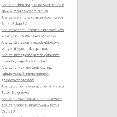
RACĘ DYPLOMOWĄ
Analiza techniczna jako odzwierciedlenie
zjawisk makroekonomicznych
OTOWAĆ SIĘ DO
Analiza systemu szkoleń pracowniczych
GZAMINU
Banku Pekao S.A.
EGO?
Analiza systemu oceniania pracowników
W PRACACH
w instytucji US Warszawa Mokotów
YCH
Analiza strategiczna przedsiębiorstwa
Waryński Hydraulika sp. z o.o.
OTOWAĆ SIĘ DO
Analiza strategiczna przedsiębiorstwa
ACY DYPLOMOWEJ
produkcyjnego Nasz Produkt
Analiza rynku nieruchomości np.
zabudowanych nieruchomości
gruntowych Stęszew
Analiza porównawcza uzdrowisk Krynica
Zdrój i Nałęczowa
Analiza porównawcza lokat bankowych
Analiza płynności finansowej w firmie
Orbis S.A.