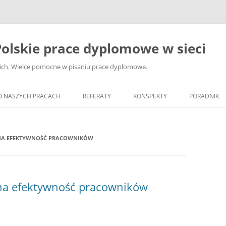
olskie prace dyplomowe w sieci
ckich. Wielce pomocne w pisaniu prace dyplomowe.
O NASZYCH PRACACH
REFERATY
KONSPEKTY
PORADNIK
JAK WYBRA
DYPLOMOW
NA EFEKTYWNOŚĆ PRACOWNIKÓW
JAK ZBIER
MATERIAŁY
DYPLOMOW
 na efektywność pracowników
ANALIZA Ź
BIBLIOGRA