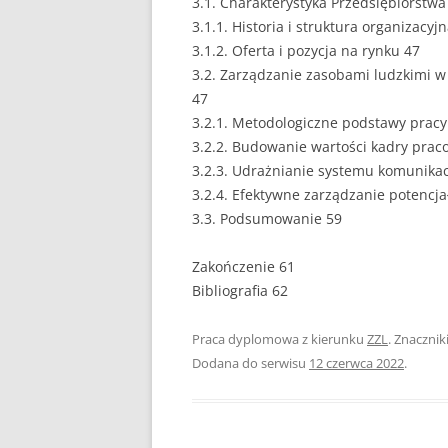
3.1. Charakterystyka Przedsiębiorst
3.1.1. Historia i struktura organizacyj
PEDAGOGIKA
3.1.2. Oferta i pozycja na rynku 47
3.2. Zarządzanie zasobami ludzkimi 
POLITOLOGIA
47
PRAWO
3.2.1. Metodologiczne podstawy pracy
3.2.2. Budowanie wartości kadry prac
PSYCHOLOGIA
3.2.3. Udrażnianie systemu komunikac
3.2.4. Efektywne zarządzanie potencj
RACHUNKOWOŚĆ
3.3. Podsumowanie 59
REKLAMA
Zakończenie 61
RESOCJALIZACJA
Bibliografia 62
ROLNICTWO
Praca dyplomowa z kierunku
ZZL
. Znacznik
Dodana do serwisu
12 czerwca 2022
SAMORZĄD TERYTO
.
SOCJOLOGIA
TURYSTYKA I REKR