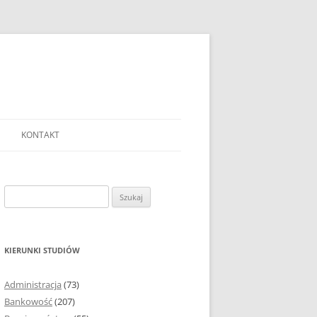
KONTAKT
Ć TEMAT PRACY
EJ?
Szukaj:
AĆ I OPRACOWYWAĆ
 DO PRACY
EJ?
KIERUNKI STUDIÓW
RÓDEŁ
Administracja
(73)
FICZNYCH
Bankowość
(207)