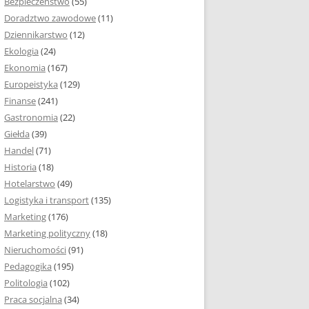
Bezpieczeństwo
(55)
 I ROZMIAR PRACY
Doradztwo zawodowe
(11)
EJ
Dziennikarstwo
(12)
PRACY DYPLOMOWEJ –
Ekologia
(24)
IA, NUMEROWANIE
Ekonomia
(167)
Europeistyka
(129)
MARGINESY I
Finanse
(241)
STRON
Gastronomia
(22)
Giełda
(39)
 AKAPITU W PRACY
Handel
(71)
EJ
Historia
(18)
Y DYPLOMOWEJ
Hotelarstwo
(49)
Logistyka i transport
(135)
TUŁOWA PRACY
Marketing
(176)
EJ
Marketing polityczny
(18)
Nieruchomości
(91)
I W PRACY
Pedagogika
(195)
EJ
Politologia
(102)
Praca socjalna
(34)
CY DYPLOMOWEJ