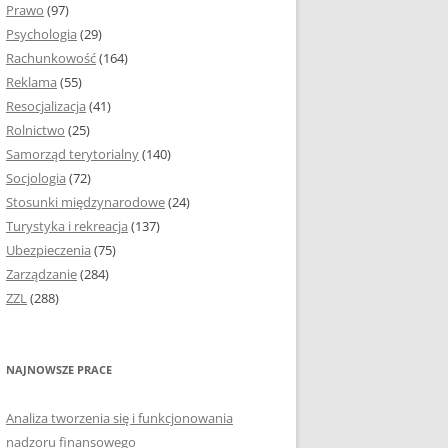
Prawo
(97)
I PODROZDZIAŁY
Psychologia
(29)
Rachunkowość
(164)
IE PRACY
Reklama
(55)
EJ
Resocjalizacja
(41)
Rolnictwo
(25)
IA
Samorząd terytorialny
(140)
KÓW, TABEL I
Socjologia
(72)
ÓW
Stosunki międzynarodowe
(24)
Turystyka i rekreacja
(137)
CYTATY
Ubezpieczenia
(75)
Zarządzanie
(284)
SUNKI ORAZ WYKRESY
ZZL
(288)
ACY DYPLOMOWEJ I
NAJNOWSZE PRACE
NIE AUTORA PRACY
Analiza tworzenia się i funkcjonowania
TÓRE POMOGĄ CI
nadzoru finansowego