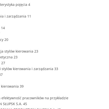
ZAWARTOŚĆ
kterystyka pojęcia 4
DYPLOMOW
a i zarządzania 11
ESTETYKA 
WYRÓŻNIEN
e 14
CZCIONKA, 
7
WIELKOŚĆ 
cy 20
STRUKTURA
acja stylów kierowania 23
DYPLOMOW
retyczna 23
e 27
STYL PRAC
 stylów kierowania i zarządzania 33
37
STRONA TY
SPORT
DYPLOMOW
e kierowania 39
SPIS TREŚC
DYPLOMOW
YCZNY
na efektywność pracowników na przykładzie
 SŁUPSK S.A. 45
WSTĘP PRA