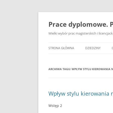
Przejdź
do
treści
Prace dyplomowe. P
Wielki wybór prac magisterskich i licencja
STRONA GŁÓWNA
DZIEDZINY
ADMINISTRACJA
ARCHIWA TAGU:
WPŁYW STYLU KIEROWANIA 
BANKOWOŚĆ
BEZPIECZEŃSTWO
DZIENNIKARSTWO
Wpływ stylu kierowania
EKOLOGIA
Wstęp 2
EKONOMIA