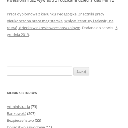
Kwestionariusz wywiadu z rodzicami dzieci z klas I-III 72
Praca dyplomowa z kierunku
Pedagogika
. Znaczniki pracy
nieukończona praca magisterska
,
Wpływ literatury i telewizji na
rozwój dziecka w okresie wczesnoszkolnym
. Dodana do serwisu
5
grudnia 2019
.
S
z
u
k
KIERUNKI STUDIÓW
a
j
Administracja
(73)
:
Bankowość
(207)
Bezpieczeństwo
(55)
Doradztwo zawodowe
(11)