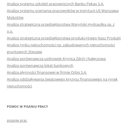
Analiza systemu szkoleń pracowniczych Banku Pekao S.A.
Analiza systemu oceniania pracowników w instytucji US Warszawa
Mokotów
Analiza strategiczna przedsiębiorstwa Waryński Hydraulika sp. z
o.o.
Analiza strategiczna przedsiębiorstwa produkcyjnego Nasz Produkt
Analiza rynku nieruchomości np. zabudowanych nieruchomości
gruntowych Stęszew
Analiza porównawcza uzdrowisk Krynica Zdrój i Nałęczowa
Analiza porównawcza lokat bankowych
Analiza płynności finansowej w firmie Orbis S.A.
Analiza oddziaływania światowego kryzysu finansowego na rynek
nieruchomości
POMOC W PISANIU PRACY
pisanie prac