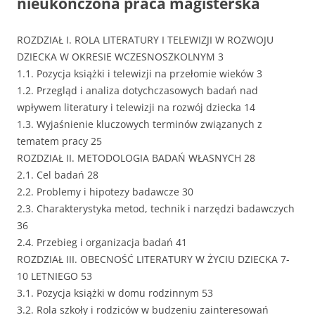
nieukończona praca magisterska
ROZDZIAŁ I. ROLA LITERATURY I TELEWIZJI W ROZWOJU
DZIECKA W OKRESIE WCZESNOSZKOLNYM 3
1.1. Pozycja książki i telewizji na przełomie wieków 3
1.2. Przegląd i analiza dotychczasowych badań nad
wpływem literatury i telewizji na rozwój dziecka 14
1.3. Wyjaśnienie kluczowych terminów związanych z
tematem pracy 25
ROZDZIAŁ II. METODOLOGIA BADAŃ WŁASNYCH 28
2.1. Cel badań 28
2.2. Problemy i hipotezy badawcze 30
2.3. Charakterystyka metod, technik i narzędzi badawczych
36
2.4. Przebieg i organizacja badań 41
ROZDZIAŁ III. OBECNOŚĆ LITERATURY W ŻYCIU DZIECKA 7-
10 LETNIEGO 53
3.1. Pozycja książki w domu rodzinnym 53
3.2. Rola szkoły i rodziców w budzeniu zainteresowań