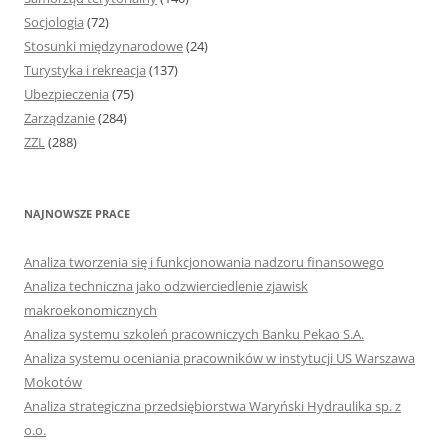
Socjologia
(72)
Stosunki międzynarodowe
(24)
Turystyka i rekreacja
(137)
Ubezpieczenia
(75)
Zarządzanie
(284)
ZZL
(288)
NAJNOWSZE PRACE
Analiza tworzenia się i funkcjonowania nadzoru finansowego
Analiza techniczna jako odzwierciedlenie zjawisk
makroekonomicznych
Analiza systemu szkoleń pracowniczych Banku Pekao S.A.
Analiza systemu oceniania pracowników w instytucji US Warszawa
Mokotów
Analiza strategiczna przedsiębiorstwa Waryński Hydraulika sp. z
o.o.