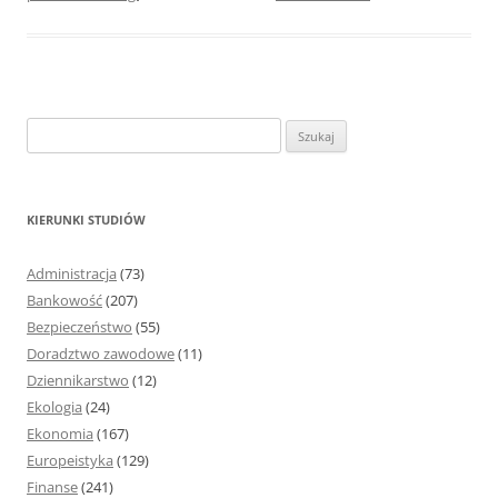
S
z
u
k
KIERUNKI STUDIÓW
a
j
Administracja
(73)
:
Bankowość
(207)
Bezpieczeństwo
(55)
Doradztwo zawodowe
(11)
Dziennikarstwo
(12)
Ekologia
(24)
Ekonomia
(167)
Europeistyka
(129)
Finanse
(241)