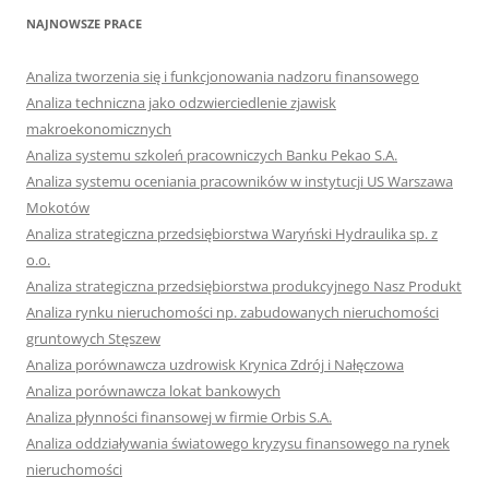
NAJNOWSZE PRACE
Analiza tworzenia się i funkcjonowania nadzoru finansowego
Analiza techniczna jako odzwierciedlenie zjawisk
makroekonomicznych
Analiza systemu szkoleń pracowniczych Banku Pekao S.A.
Analiza systemu oceniania pracowników w instytucji US Warszawa
Mokotów
Analiza strategiczna przedsiębiorstwa Waryński Hydraulika sp. z
o.o.
Analiza strategiczna przedsiębiorstwa produkcyjnego Nasz Produkt
Analiza rynku nieruchomości np. zabudowanych nieruchomości
gruntowych Stęszew
Analiza porównawcza uzdrowisk Krynica Zdrój i Nałęczowa
Analiza porównawcza lokat bankowych
Analiza płynności finansowej w firmie Orbis S.A.
Analiza oddziaływania światowego kryzysu finansowego na rynek
nieruchomości