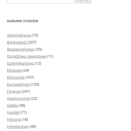
z
u
k
KIERUNKI STUDIÓW
a
j
Administracja
(73)
:
Bankowość
(207)
Bezpieczeństwo
(55)
Doradztwo zawodowe
(11)
Dziennikarstwo
(12)
Ekologia
(24)
Ekonomia
(167)
Europeistyka
(129)
Finanse
(241)
Gastronomia
(22)
Giełda
(39)
Handel
(71)
Historia
(18)
Hotelarstwo
(49)