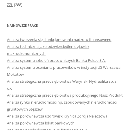
ZZL
(288)
NAJNOWSZE PRACE
Analiza tworzenia się i funkcjonowania nadzoru finansowego
Analiza techniczna jako odzwierciedlenie zjawisk
makroekonomicznych
Analiza systemu szkoleń pracowniczych Banku Pekao S.A.
Analiza systemu oceniania pracowników w instytucji US Warszawa
Mokotów
Analiza strategiczna przedsiębiorstwa Waryński Hydraulika sp. z
o.o.
Analiza strategiczna przedsiębiorstwa produkcyjnego Nasz Produkt
Analiza rynku nieruchomości np. zabudowanych nieruchomości
gruntowych Stęszew
Analiza porównawcza uzdrowisk Krynica Zdrój i Nałęczowa
Analiza porównawcza lokat bankowych