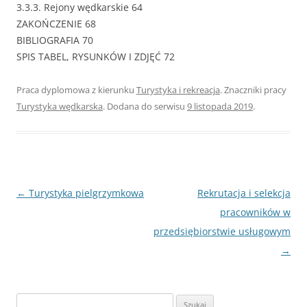
3.3.3. Rejony wędkarskie 64
ZAKOŃCZENIE 68
BIBLIOGRAFIA 70
SPIS TABEL, RYSUNKÓW I ZDJĘĆ 72
Praca dyplomowa z kierunku
Turystyka i rekreacja
. Znaczniki pracy
Turystyka wędkarska
. Dodana do serwisu
9 listopada 2019
.
Nawigacja
←
Turystyka pielgrzymkowa
Rekrutacja i selekcja
wpisu
pracowników w
przedsiębiorstwie usługowym
→
S