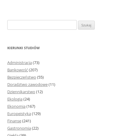
S
z
u
k
KIERUNKI STUDIÓW
a
j
Administracja
(73)
:
Bankowość
(207)
Bezpieczeństwo
(55)
Doradztwo zawodowe
(11)
Dziennikarstwo
(12)
Ekologia
(24)
Ekonomia
(167)
Europeistyka
(129)
Finanse
(241)
Gastronomia
(22)
Giełda
(39)