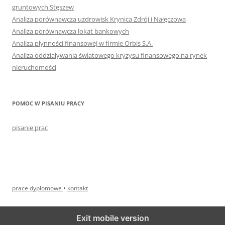
gruntowych Stęszew
Analiza porównawcza uzdrowisk Krynica Zdrój i Nałęczowa
Analiza porównawcza lokat bankowych
Analiza płynności finansowej w firmie Orbis S.A.
Analiza oddziaływania światowego kryzysu finansowego na rynek
nieruchomości
POMOC W PISANIU PRACY
pisanie prac
prace dyplomowe
•
kontakt
Exit mobile version