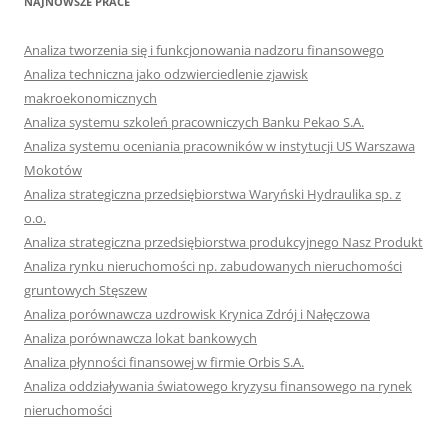
NAJNOWSZE PRACE
Analiza tworzenia się i funkcjonowania nadzoru finansowego
Analiza techniczna jako odzwierciedlenie zjawisk
makroekonomicznych
Analiza systemu szkoleń pracowniczych Banku Pekao S.A.
Analiza systemu oceniania pracowników w instytucji US Warszawa
Mokotów
Analiza strategiczna przedsiębiorstwa Waryński Hydraulika sp. z
o.o.
Analiza strategiczna przedsiębiorstwa produkcyjnego Nasz Produkt
Analiza rynku nieruchomości np. zabudowanych nieruchomości
gruntowych Stęszew
Analiza porównawcza uzdrowisk Krynica Zdrój i Nałęczowa
Analiza porównawcza lokat bankowych
Analiza płynności finansowej w firmie Orbis S.A.
Analiza oddziaływania światowego kryzysu finansowego na rynek
nieruchomości