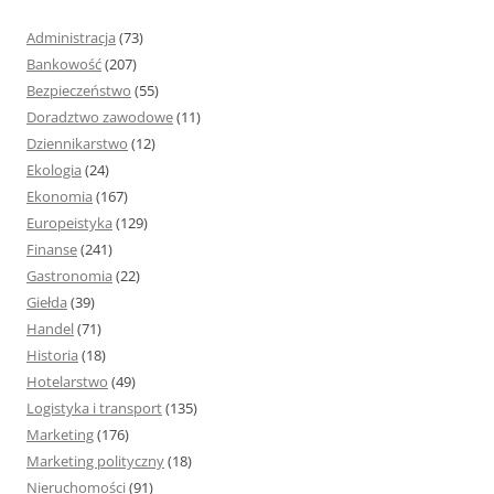
a
j
Administracja
(73)
:
Bankowość
(207)
Bezpieczeństwo
(55)
Doradztwo zawodowe
(11)
Dziennikarstwo
(12)
Ekologia
(24)
Ekonomia
(167)
Europeistyka
(129)
Finanse
(241)
Gastronomia
(22)
Giełda
(39)
Handel
(71)
Historia
(18)
Hotelarstwo
(49)
Logistyka i transport
(135)
Marketing
(176)
Marketing polityczny
(18)
Nieruchomości
(91)