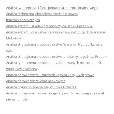
Analiza tworzenia się i funkcjonowania nadzoru finansowego
Analiza techniczna jako odzwierciedlenie zjawisk
makroekonomicznych
Analiza systemu szkoleń pracowniczych Banku Pekao S.A.
Analiza systemu oceniania pracowników w instytucji US Warszawa
Mokotów
Analiza strategiczna przedsiębiorstwa Waryński Hydraulika sp. z
o.o.
Analiza strategiczna przedsiębiorstwa produkcyjnego Nasz Produkt
Analiza rynku nieruchomości np. zabudowanych nieruchomości
gruntowych Stęszew
Analiza porównawcza uzdrowisk Krynica Zdrój i Nałęczowa
Analiza porównawcza lokat bankowych
Analiza płynności finansowej w firmie Orbis S.A.
Analiza oddziaływania światowego kryzysu finansowego na rynek
nieruchomości