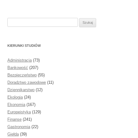
S
z
u
k
KIERUNKI STUDIÓW
a
j
Administracja
(73)
:
Bankowość
(207)
Bezpieczeństwo
(55)
Doradztwo zawodowe
(11)
Dziennikarstwo
(12)
Ekologia
(24)
Ekonomia
(167)
Europeistyka
(129)
Finanse
(241)
Gastronomia
(22)
Giełda
(39)