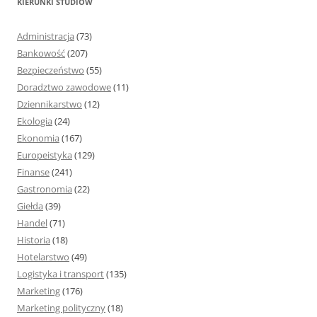
KIERUNKI STUDIÓW
a
j
Administracja
(73)
:
Bankowość
(207)
Bezpieczeństwo
(55)
Doradztwo zawodowe
(11)
Dziennikarstwo
(12)
Ekologia
(24)
Ekonomia
(167)
Europeistyka
(129)
Finanse
(241)
Gastronomia
(22)
Giełda
(39)
Handel
(71)
Historia
(18)
Hotelarstwo
(49)
Logistyka i transport
(135)
Marketing
(176)
Marketing polityczny
(18)