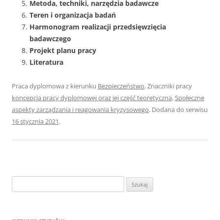
Metoda, techniki, narzędzia badawcze
Teren i organizacja badań
Harmonogram realizacji przedsięwzięcia
badawczego
Projekt planu pracy
Literatura
Praca dyplomowa z kierunku
Bezpieczeństwo
. Znaczniki pracy
koncepcja pracy dyplomowej oraz jej część teoretyczna
,
Społeczne
aspekty zarządzania i reagowania kryzysowego
. Dodana do serwisu
16 stycznia 2021
.
S
z
u
k