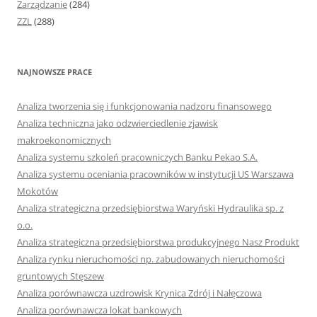
Zarządzanie
(284)
ZZL
(288)
NAJNOWSZE PRACE
Analiza tworzenia się i funkcjonowania nadzoru finansowego
Analiza techniczna jako odzwierciedlenie zjawisk
makroekonomicznych
Analiza systemu szkoleń pracowniczych Banku Pekao S.A.
Analiza systemu oceniania pracowników w instytucji US Warszawa
Mokotów
Analiza strategiczna przedsiębiorstwa Waryński Hydraulika sp. z
o.o.
Analiza strategiczna przedsiębiorstwa produkcyjnego Nasz Produkt
Analiza rynku nieruchomości np. zabudowanych nieruchomości
gruntowych Stęszew
Analiza porównawcza uzdrowisk Krynica Zdrój i Nałęczowa
Analiza porównawcza lokat bankowych