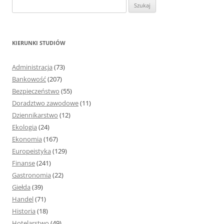
S
z
u
k
KIERUNKI STUDIÓW
a
j
Administracja
(73)
:
Bankowość
(207)
Bezpieczeństwo
(55)
Doradztwo zawodowe
(11)
Dziennikarstwo
(12)
Ekologia
(24)
Ekonomia
(167)
Europeistyka
(129)
Finanse
(241)
Gastronomia
(22)
Giełda
(39)
Handel
(71)
Historia
(18)
Hotelarstwo
(49)