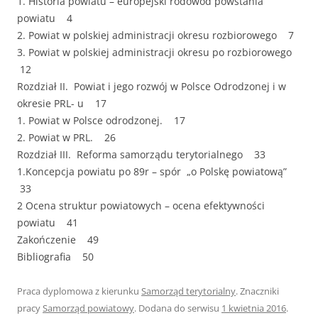
1. Historia powiatu – europejski rodowód powstania
powiatu 4
2. Powiat w polskiej administracji okresu rozbiorowego 7
3. Powiat w polskiej administracji okresu po rozbiorowego
12
Rozdział II. Powiat i jego rozwój w Polsce Odrodzonej i w
okresie PRL- u 17
1. Powiat w Polsce odrodzonej. 17
2. Powiat w PRL. 26
Rozdział III. Reforma samorządu terytorialnego 33
1.Koncepcja powiatu po 89r – spór „o Polskę powiatową”
33
2 Ocena struktur powiatowych – ocena efektywności
powiatu 41
Zakończenie 49
Bibliografia 50
Praca dyplomowa z kierunku
Samorząd terytorialny
. Znaczniki
pracy
Samorząd powiatowy
. Dodana do serwisu
1 kwietnia 2016
.