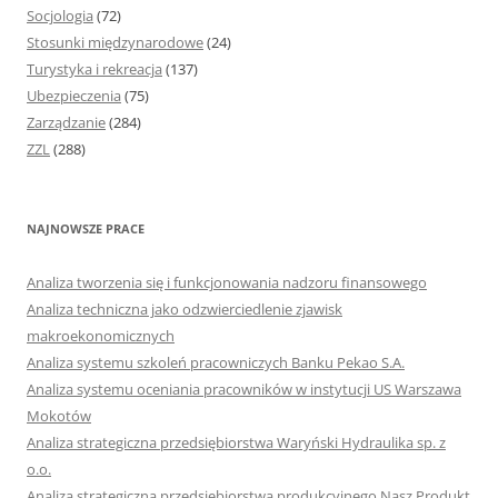
Socjologia
(72)
Stosunki międzynarodowe
(24)
Turystyka i rekreacja
(137)
Ubezpieczenia
(75)
Zarządzanie
(284)
ZZL
(288)
NAJNOWSZE PRACE
Analiza tworzenia się i funkcjonowania nadzoru finansowego
Analiza techniczna jako odzwierciedlenie zjawisk
makroekonomicznych
Analiza systemu szkoleń pracowniczych Banku Pekao S.A.
Analiza systemu oceniania pracowników w instytucji US Warszawa
Mokotów
Analiza strategiczna przedsiębiorstwa Waryński Hydraulika sp. z
o.o.
Analiza strategiczna przedsiębiorstwa produkcyjnego Nasz Produkt