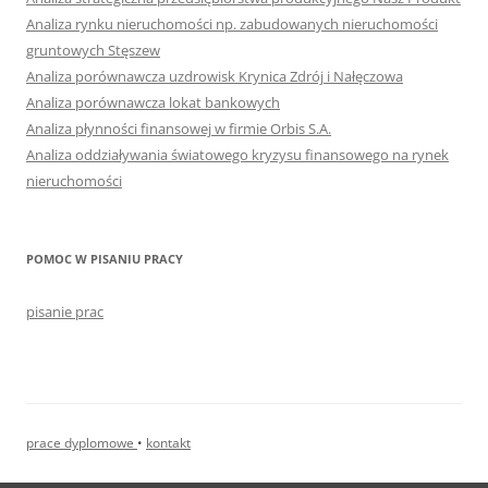
Analiza rynku nieruchomości np. zabudowanych nieruchomości
gruntowych Stęszew
Analiza porównawcza uzdrowisk Krynica Zdrój i Nałęczowa
Analiza porównawcza lokat bankowych
Analiza płynności finansowej w firmie Orbis S.A.
Analiza oddziaływania światowego kryzysu finansowego na rynek
nieruchomości
POMOC W PISANIU PRACY
pisanie prac
prace dyplomowe
•
kontakt