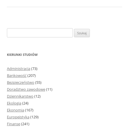
S
z
u
k
KIERUNKI STUDIÓW
a
j
Administracja
(73)
:
Bankowość
(207)
Bezpieczeństwo
(55)
Doradztwo zawodowe
(11)
Dziennikarstwo
(12)
Ekologia
(24)
Ekonomia
(167)
Europeistyka
(129)
Finanse
(241)