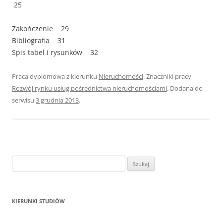
25
Zakończenie 29
Bibliografia 31
Spis tabel i rysunków 32
Praca dyplomowa z kierunku
Nieruchomości
. Znaczniki pracy
Rozwój rynku usług pośrednictwa nieruchomościami
. Dodana do
serwisu
3 grudnia 2013
.
S
z
u
k
KIERUNKI STUDIÓW
a
j