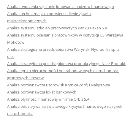
Analiza tworzenia się i funkcjonowania nadzoru finansowego
Analiza techniczna jako odzwierciedlenie zjawisk
makroekonomicznych
Analiza systemu szkoleń pracowniczych Banku Pekao S.A.
Analiza systemu oceniania pracowników w instytucji US Warszawa
Mokotów
Analiza strategiczna przedsiębiorstwa Waryński Hydraulika sp. z
o.o.
Analiza strategiczna przedsiębiorstwa produkcyjnego Nasz Produkt
Analiza rynku nieruchomości np. zabudowanych nieruchomości
gruntowych Stęszew
Analiza porównawcza uzdrowisk Krynica Zdrój i Nałęczowa
Analiza porównawcza lokat bankowych
Analiza płynności finansowej w firmie Orbis S.A.
Analiza oddziaływania światowego kryzysu finansowego na rynek
nieruchomości