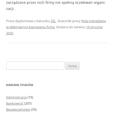
zarządzane przez nich firmy nie spełnią oczekiwań organi­
zacji.
Praca dyplomowa z kierunku
ZZL
. Znaczniki pracy
Rola menedżera
w efektywnym kierowaniu firmą
. Dodana do serwisu
19 stycznia
2025
.
S
z
u
k
KIERUNKI STUDIÓW
a
j
Administracja
(73)
:
Bankowość
(207)
Bezpieczeństwo
(55)