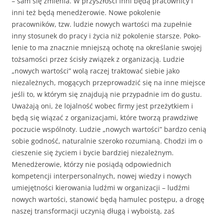
– sam się zmienia. W przyszłości inni będą pracownicy i
inni też będą menedżero­wie. Nowe pokolenie
pracowników, tzw. ludzie nowych wartości ma zupełnie
inny stosunek do pracy i życia niż pokolenie starsze. Poko­
lenie to ma znacznie mniejszą ochotę na określanie swojej
tożsa­mości przez ścisły związek z organizacją. Ludzie
„nowych wartości” wolą raczej traktować siebie jako
niezależnych, mogących przepro­wadzić się na inne miejsce
jeśli to, w którym się znajdują nie przy­padnie im do gustu.
Uważają oni, że lojalność wobec firmy jest przeżytkiem i
będą się wiązać z organizacjami, które tworzą prawdzi­we
poczucie wspólnoty. Ludzie „nowych wartości” bardzo cenią
sobie godność, naturalnie szeroko rozumianą. Chodzi im o
cieszenie się życiem i bycie bardziej niezależnym.
Menedżerowie, którzy nie posiądą odpowiednich
kompetencji in­terpersonalnych, nowej wiedzy i nowych
umiejętności kierowania ludźmi w organizacji – ludźmi
nowych wartości, stanowić będą ha­mulec postępu, a drogę
naszej transformacji uczynią długą i wybo­istą, zaś