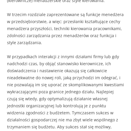
(kierownicze) menadżerskie oraz style kierowania.
W trzecim rozdziale zaprezentowane są funkcje menedżera
w przedsiębiorstwie, a więc: przesłanki kształtujące cechy
menadżera przyszłości, techniki kierowania pracownikami,
zdolności zarządzania przez menadżerów oraz funkcja i
style zarządzania.
W przypadkach interakcji z innymi działami firmy lub gdy
nad­chodzi czas, by objąć stanowisko kierownicze, ich
doświadcze­nia i nastawienie okazują się całkowicie
nieadekwatne do nowej roli, jaką przychodzi im odegrać, i
nie pozwalają im się uporać ze skomplikowanymi kwestiami
wykraczającymi poza granice jednego działu. Najlepiej
czują się wtedy, gdy optymalizują dzia­łanie własnej
jednostki organizacyjnej lub kontrolują je z punktu
widzenia zgodności z budżetem. Tymczasem sukces w
działalności gospodarczej nie ma zbyt wiele wspólnego z
trzymaniem się budżetu. Aby sukces stał się możliwy,