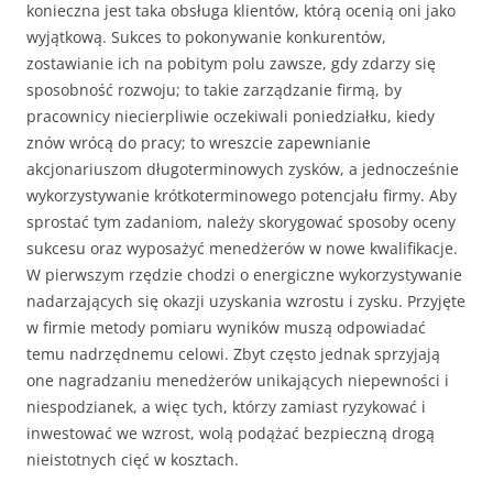
konieczna jest taka obsługa klientów, którą ocenią oni jako
wyjątkową. Sukces to pokonywanie konkurentów,
zostawianie ich na pobitym polu zawsze, gdy zdarzy się
sposobność rozwoju; to takie zarządzanie firmą, by
pracownicy niecierpliwie oczekiwali poniedziałku, kiedy
znów wrócą do pracy; to wreszcie zapewnianie
akcjonariuszom długoterminowych zysków, a jednocześnie
wykorzystywanie krótkoterminowego potencjału firmy. Aby
sprostać tym zadaniom, należy skorygować sposoby oceny
sukcesu oraz wyposażyć menedżerów w nowe kwalifi­kacje.
W pierwszym rzędzie chodzi o energiczne wykorzysty­wanie
nadarzających się okazji uzyskania wzrostu i zysku. Przy­jęte
w firmie metody pomiaru wyników muszą odpowiadać
temu nadrzędnemu celowi. Zbyt często jednak sprzyjają
one nagra­dzaniu menedżerów unikających niepewności i
niespodzianek, a więc tych, którzy zamiast ryzykować i
inwestować we wzrost, wolą podążać bezpieczną drogą
nieistotnych cięć w kosztach.