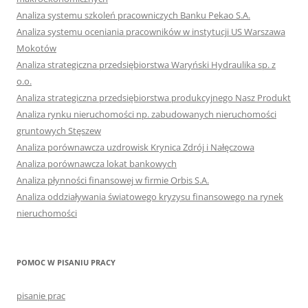
Analiza systemu szkoleń pracowniczych Banku Pekao S.A.
Analiza systemu oceniania pracowników w instytucji US Warszawa
Mokotów
Analiza strategiczna przedsiębiorstwa Waryński Hydraulika sp. z
o.o.
Analiza strategiczna przedsiębiorstwa produkcyjnego Nasz Produkt
Analiza rynku nieruchomości np. zabudowanych nieruchomości
gruntowych Stęszew
Analiza porównawcza uzdrowisk Krynica Zdrój i Nałęczowa
Analiza porównawcza lokat bankowych
Analiza płynności finansowej w firmie Orbis S.A.
Analiza oddziaływania światowego kryzysu finansowego na rynek
nieruchomości
POMOC W PISANIU PRACY
pisanie prac