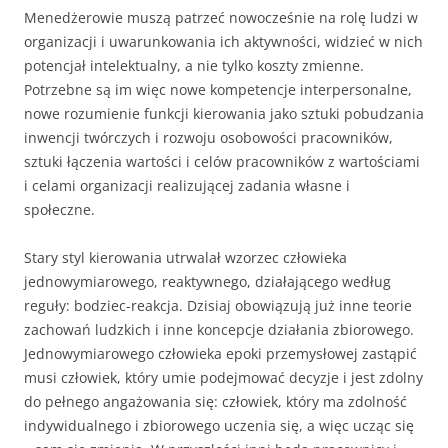
Me­nedżerowie muszą patrzeć nowocześnie na rolę ludzi w
organizacji i uwarunkowania ich aktywności, widzieć w nich
potencjał intelektual­ny, a nie tylko koszty zmienne.
Potrzebne są im więc nowe kompe­tencje interpersonalne,
nowe rozumienie funkcji kierowania jako sztu­ki pobudzania
inwencji twórczych i rozwoju osobowości pracowników,
sztuki łączenia wartości i celów pracowników z wartościami
i celami organizacji realizującej zadania własne i
społeczne.
Stary styl kierowania utrwalał wzorzec człowieka
jednowymiaro­wego, reaktywnego, działającego według
reguły: bodziec-reakcja. Dzisiaj obowiązują już inne teorie
zachowań ludzkich i inne koncepcje działania zbiorowego.
Jednowymiarowego człowieka epoki przemysłowej zastąpić
musi człowiek, który umie podejmować decyzje i jest zdolny
do peł­nego angażowania się: człowiek, który ma zdolność
indywidualnego i zbiorowego uczenia się, a więc ucząc się