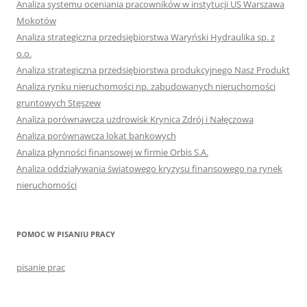
Analiza systemu oceniania pracowników w instytucji US Warszawa
Mokotów
Analiza strategiczna przedsiębiorstwa Waryński Hydraulika sp. z
o.o.
Analiza strategiczna przedsiębiorstwa produkcyjnego Nasz Produkt
Analiza rynku nieruchomości np. zabudowanych nieruchomości
gruntowych Stęszew
Analiza porównawcza uzdrowisk Krynica Zdrój i Nałęczowa
Analiza porównawcza lokat bankowych
Analiza płynności finansowej w firmie Orbis S.A.
Analiza oddziaływania światowego kryzysu finansowego na rynek
nieruchomości
POMOC W PISANIU PRACY
pisanie prac