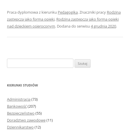
Praca dyplomowa z kierunku
Pedagogika
. Znaczniki pracy
Rodzina
zastępcza jako forma opieki
,
Rodzina zastępcza jako forma opieki
nad dzieckiem osieroconym
. Dodana do serwisu
4 grudnia 2020
.
S
z
u
k
KIERUNKI STUDIÓW
a
j
Administracja
(73)
:
Bankowość
(207)
Bezpieczeństwo
(55)
Doradztwo zawodowe
(11)
Dziennikarstwo
(12)