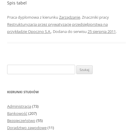
Spis tabel
Praca dyplomowa z kierunku
Zarządzanie
. Znaczniki pracy
Restrukturyzacja przez prywatyzację przedsiębiorstwa na
przykładzie Opoczno S.A.
. Dodana do serwisu
25 sierpnia 2011
.
S
z
u
k
KIERUNKI STUDIÓW
a
j
Administracja
(73)
:
Bankowość
(207)
Bezpieczeństwo
(55)
Doradztwo zawodowe
(11)