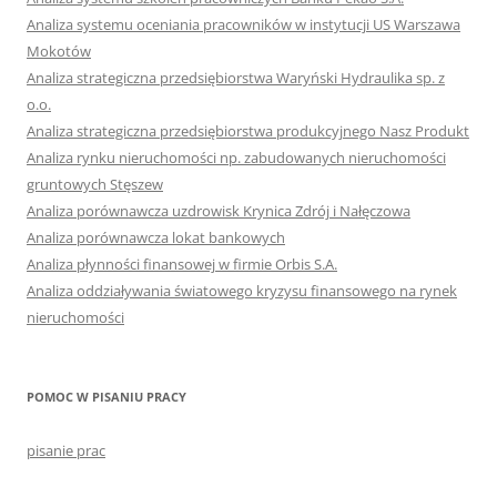
Analiza systemu oceniania pracowników w instytucji US Warszawa
Mokotów
Analiza strategiczna przedsiębiorstwa Waryński Hydraulika sp. z
o.o.
Analiza strategiczna przedsiębiorstwa produkcyjnego Nasz Produkt
Analiza rynku nieruchomości np. zabudowanych nieruchomości
gruntowych Stęszew
Analiza porównawcza uzdrowisk Krynica Zdrój i Nałęczowa
Analiza porównawcza lokat bankowych
Analiza płynności finansowej w firmie Orbis S.A.
Analiza oddziaływania światowego kryzysu finansowego na rynek
nieruchomości
POMOC W PISANIU PRACY
pisanie prac