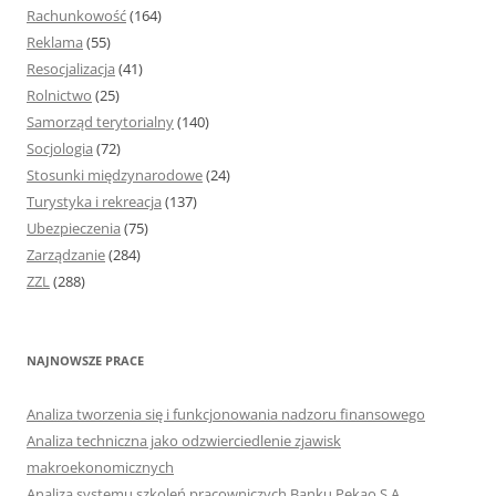
Rachunkowość
(164)
Reklama
(55)
Resocjalizacja
(41)
Rolnictwo
(25)
Samorząd terytorialny
(140)
Socjologia
(72)
Stosunki międzynarodowe
(24)
Turystyka i rekreacja
(137)
Ubezpieczenia
(75)
Zarządzanie
(284)
ZZL
(288)
NAJNOWSZE PRACE
Analiza tworzenia się i funkcjonowania nadzoru finansowego
Analiza techniczna jako odzwierciedlenie zjawisk
makroekonomicznych
Analiza systemu szkoleń pracowniczych Banku Pekao S.A.