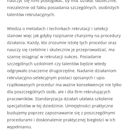
nauczyć się nimi posługiwać, by móc działać skutecznie,
niezależnie od faktu posiadania szczególnych, osobistych
talentów rekrutacyjnych.
Wiedza o metodach i technikach rekrutacji i selekcji
stanowi więc jak gdyby rozpisanie charyzmy na procedury
działania. Każdy, kto zrozumie istotę tych procedur oraz
nauczy się rzetelnie i skutecznie je przeprowadzać, ma
szansę osiągnąć w rekrutacji suk­ces. Posiadanie
szczególnych uzdolnień czy talentów będzie wtedy
odgrywało znaczenie drugorzędne. Nadanie działaniom
rekrutacyjno-selekcyjnym postaci opisanych i upo­
rządkowanych procedur ma ważne konsekwencje nie tylko
dla poszczególnych osób, ale i dla firm rekrutujących
pracowników. Standaryzacja działań ułatwia szkolenie
specjali­stów w tej dziedzinie. Umiejętności praktyczne
budujemy poprzez zapoznawanie się z poszczególnymi
procedurami i doskonalenie praktycznej biegłości w ich
wypełnianiu.