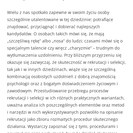
Wielu z nas spotkało zapewne w swoim życiu osoby
szczególnie uta­lentowane w tej dziedzinie: potrafiące
znajdować, przyciągnąć i dobierać najlepszych
kandydatów. O osobach takich mówi się, że mają
„szczęśliwą rękę” albo „nosa” do lu­dzi; czasami mówi się o
specjalnym talencie czy wręcz „charyzmie” – trudnym do
wytłu­maczenia uzdolnieniu. Przy bliższym przyjrzeniu się
okazuje się zazwyczaj, że skuteczność w rekrutacji i selekcji,
tak jak i w innych dziedzinach, wiąże się ze szczególną
kombinacją osobistych uzdolnień z dobrą znajomością
psychologii oraz z bogatym doświadczeniem życiowym i
zawodowym. Przestudiowanie przebiegu procesów
rekrutacji i selekcji w ich różnych praktycz­nych wariantach,
uważna analiza ich poszczególnych elementów oraz metod
i narzędzi w nich wykorzystywanych pozwoliło na opisanie
rekrutacji jako zbioru rozmaitych pro­cedur skutecznego
działania. Wystarczy zapoznać się z tymi, procedurami i