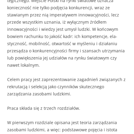
tegicznego. Wejście Polski na rynki światowe oznacza
konieczność nie tylko pod­jęcia konkurencji, wraz ze
stawianym przez nią imperatywem innowacyjno­ści, lecz
przede wszystkim uznania, iż wyłącznym źródłem
innowacyjności i wiedzy jest umysł ludzki. W końcowym
bowiem rachunku to jakość kadr: ich kompetencje, ela­
styczność, mobilność, otwartość w myśleniu i działaniu
przesądza o konku­rencyjności firmy i szansach utrzymania
lub powiększenia jej udziałów na rynku światowym czy
nawet lokalnym.
Celem pracy jest zaprezentowanie zagadnień związanych z
rekrutacją i selekcją jako czynników skutecznego
zarządzania zasobami ludzkimi.
Praca składa się z trzech rozdziałów.
W pierwszym rozdziale opisana jest teoria zarządzania
zasobami ludzkimi, a więc: podstawowe pojęcia i istota