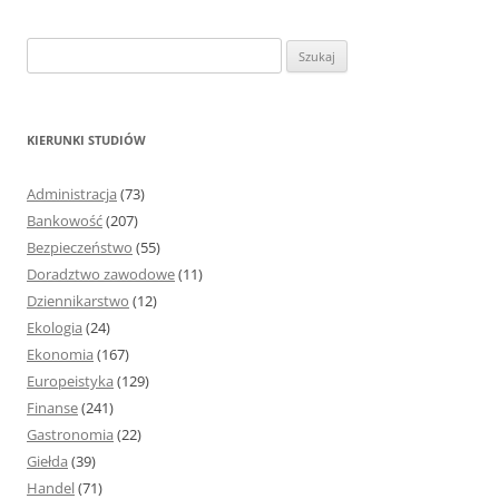
S
z
u
k
KIERUNKI STUDIÓW
a
j
Administracja
(73)
:
Bankowość
(207)
Bezpieczeństwo
(55)
Doradztwo zawodowe
(11)
Dziennikarstwo
(12)
Ekologia
(24)
Ekonomia
(167)
Europeistyka
(129)
Finanse
(241)
Gastronomia
(22)
Giełda
(39)
Handel
(71)