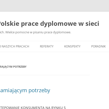
olskie prace dyplomowe w sieci
ckich. Wielce pomocne w pisaniu prace dyplomowe.
O NASZYCH PRACACH
REFERATY
KONSPEKTY
PORADNIK
JAK WYBRA
DYPLOMOW
IAJĄCYM POTRZEBY
JAK ZBIER
MATERIAŁY
DYPLOMOW
amiającym potrzeby
ANALIZA Ź
BIBLIOGRA
OSTĘPOWANIE KONSUMENTA NA RYNKU 5