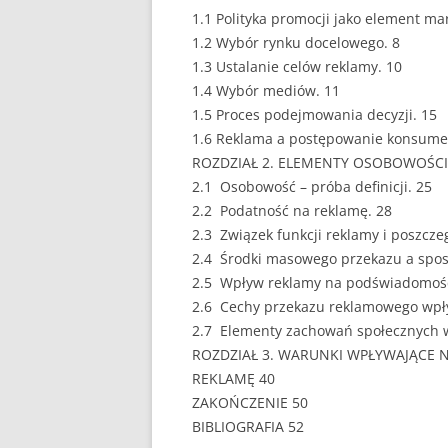
1.1 Polityka promocji jako element ma
EUROPEISTYKA
1.2 Wybór rynku docelowego. 8
1.3 Ustalanie celów reklamy. 10
FINANSE
1.4 Wybór mediów. 11
1.5 Proces podejmowania decyzji. 15
GASTRONOMIA
1.6 Reklama a postępowanie konsume
GIEŁDA
ROZDZIAŁ 2. ELEMENTY OSOBOWOŚCI 
2.1 Osobowość – próba definicji. 25
HANDEL
2.2 Podatność na reklamę. 28
2.3 Związek funkcji reklamy i poszcz
HISTORIA
2.4 Środki masowego przekazu a spos
HOTELARSTWO
2.5 Wpływ reklamy na podświadomość
2.6 Cechy przekazu reklamowego wpł
LOGISTYKA I TRAN
2.7 Elementy zachowań społecznych w
ROZDZIAŁ 3. WARUNKI WPŁYWAJĄCE 
MARKETING
REKLAMĘ 40
MARKETING POLIT
ZAKOŃCZENIE 50
BIBLIOGRAFIA 52
NIERUCHOMOŚCI