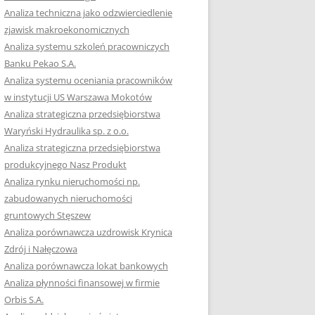
RACĘ DYPLOMOWĄ
Analiza techniczna jako odzwierciedlenie
zjawisk makroekonomicznych
OTOWAĆ SIĘ DO
Analiza systemu szkoleń pracowniczych
GZAMINU
Banku Pekao S.A.
EGO?
Analiza systemu oceniania pracowników
W PRACACH
w instytucji US Warszawa Mokotów
YCH
Analiza strategiczna przedsiębiorstwa
Waryński Hydraulika sp. z o.o.
OTOWAĆ SIĘ DO
Analiza strategiczna przedsiębiorstwa
ACY DYPLOMOWEJ
produkcyjnego Nasz Produkt
Analiza rynku nieruchomości np.
zabudowanych nieruchomości
gruntowych Stęszew
Analiza porównawcza uzdrowisk Krynica
Zdrój i Nałęczowa
Analiza porównawcza lokat bankowych
Analiza płynności finansowej w firmie
Orbis S.A.