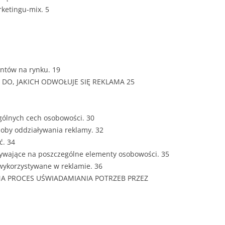
ZAWARTOŚĆ
rketingu-mix. 5
DYPLOMOW
ESTETYKA 
WYRÓŻNIEN
CZCIONKA, 
ntów na rynku. 19
WIELKOŚĆ 
DO, JAKICH ODWOŁUJE SIĘ REKLAMA 25
STRUKTURA
DYPLOMOW
ególnych cech osobowości. 30
oby oddziaływania reklamy. 32
STYL PRAC
. 34
ywające na poszczególne elementy osobowości. 35
STRONA TY
SPORT
ykorzystywane w reklamie. 36
DYPLOMOW
NA PROCES UŚWIADAMIANIA POTRZEB PRZEZ
SPIS TREŚC
DYPLOMOW
YCZNY
WSTĘP PRA