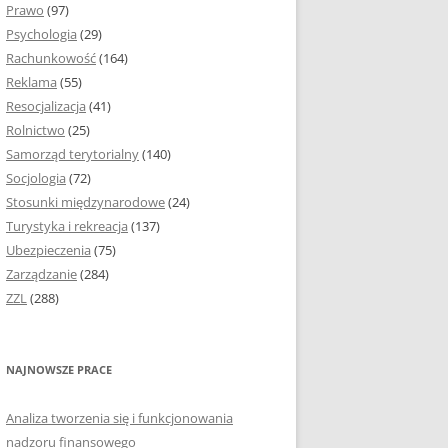
Prawo
(97)
I PODROZDZIAŁY
Psychologia
(29)
Rachunkowość
(164)
IE PRACY
Reklama
(55)
EJ
Resocjalizacja
(41)
Rolnictwo
(25)
IA
Samorząd terytorialny
(140)
KÓW, TABEL I
Socjologia
(72)
ÓW
Stosunki międzynarodowe
(24)
Turystyka i rekreacja
(137)
CYTATY
Ubezpieczenia
(75)
Zarządzanie
(284)
SUNKI ORAZ WYKRESY
ZZL
(288)
ACY DYPLOMOWEJ I
NAJNOWSZE PRACE
NIE AUTORA PRACY
Analiza tworzenia się i funkcjonowania
TÓRE POMOGĄ CI
nadzoru finansowego