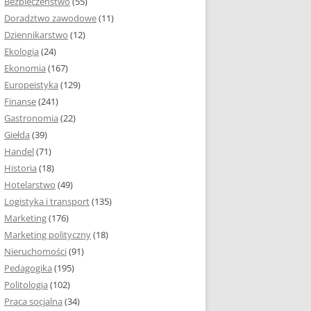
Bezpieczeństwo
(55)
 I ROZMIAR PRACY
Doradztwo zawodowe
(11)
EJ
Dziennikarstwo
(12)
PRACY DYPLOMOWEJ –
Ekologia
(24)
IA, NUMEROWANIE
Ekonomia
(167)
Europeistyka
(129)
MARGINESY I
Finanse
(241)
STRON
Gastronomia
(22)
Giełda
(39)
 AKAPITU W PRACY
Handel
(71)
EJ
Historia
(18)
Y DYPLOMOWEJ
Hotelarstwo
(49)
Logistyka i transport
(135)
TUŁOWA PRACY
Marketing
(176)
EJ
Marketing polityczny
(18)
Nieruchomości
(91)
I W PRACY
Pedagogika
(195)
EJ
Politologia
(102)
Praca socjalna
(34)
CY DYPLOMOWEJ