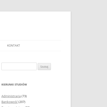
KONTAKT
Ć TEMAT PRACY
EJ?
Szukaj:
AĆ I OPRACOWYWAĆ
 DO PRACY
EJ?
KIERUNKI STUDIÓW
RÓDEŁ
Administracja
(73)
FICZNYCH
Bankowość
(207)