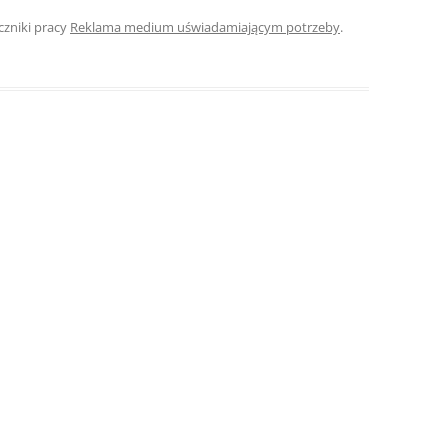
czniki pracy
Reklama medium uświadamiającym potrzeby
.
ROZDZIAŁY 
ZAKOŃCZEN
DYPLOMOW
BIBLIOGRAF
SPIS RYSUN
ZAŁĄCZNIK
PRZYPISY, 
TABELE, RY
OPRAWA PR
ILOŚĆ KOPII
RIALNY
OŚWIADCZE
KSIĄŻKI, K
EACJA