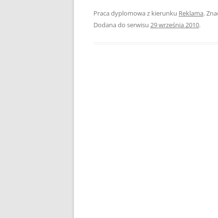
Praca dyplomowa z kierunku
Reklama
. Zna
PEDAGOGIKA
Dodana do serwisu
29 września 2010
.
POLITOLOGIA
PRAWO
PSYCHOLOGIA
RACHUNKOWOŚĆ
REKLAMA
RESOCJALIZACJA
ROLNICTWO
SAMORZĄD TERYTO
SOCJOLOGIA
TURYSTYKA I REKR