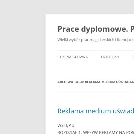
Przejdź
do
treści
Prace dyplomowe. P
Wielki wybór prac magisterskich i licencja
STRONA GŁÓWNA
DZIEDZINY
ADMINISTRACJA
ARCHIWA TAGU:
REKLAMA MEDIUM UŚWIADAM
BANKOWOŚĆ
BEZPIECZEŃSTWO
DZIENNIKARSTWO
Reklama medium uświad
EKOLOGIA
WSTĘP 3
EKONOMIA
ROZDZIAŁ 1. WPŁYW REKLAMY NA P