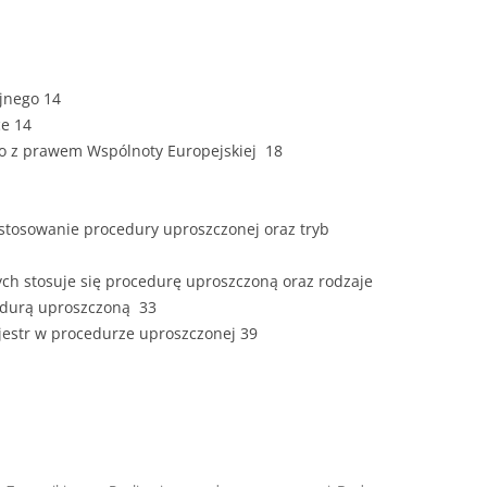
ZAWARTOŚĆ
DYPLOMOW
ESTETYKA 
ijnego 14
WYRÓŻNIEN
ce 14
CZCIONKA, 
ego z prawem Wspólnoty Europejskiej 18
WIELKOŚĆ 
STRUKTURA
 stosowanie procedury uproszczonej oraz tryb
DYPLOMOW
ych stosuje się procedurę uproszczoną oraz rodzaje
STYL PRAC
edurą uproszczoną 33
ejestr w procedurze uproszczonej 39
STRONA TY
SPORT
DYPLOMOW
SPIS TREŚC
DYPLOMOW
YCZNY
WSTĘP PRA