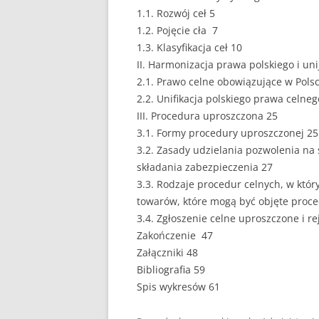
1.1. Rozwój ceł 5
EUROPEISTYKA
1.2. Pojęcie cła 7
1.3. Klasyfikacja ceł 10
FINANSE
II. Harmonizacja prawa polskiego i un
2.1. Prawo celne obowiązujące w Pols
GASTRONOMIA
2.2. Unifikacja polskiego prawa celn
GIEŁDA
III. Procedura uproszczona 25
3.1. Formy procedury uproszczonej 25
HANDEL
3.2. Zasady udzielania pozwolenia na
składania zabezpieczenia 27
HISTORIA
3.3. Rodzaje procedur celnych, w któr
HOTELARSTWO
towarów, które mogą być objęte proc
3.4. Zgłoszenie celne uproszczone i r
LOGISTYKA I TRAN
Zakończenie 47
Załączniki 48
MARKETING
Bibliografia 59
MARKETING POLIT
Spis wykresów 61
NIERUCHOMOŚCI