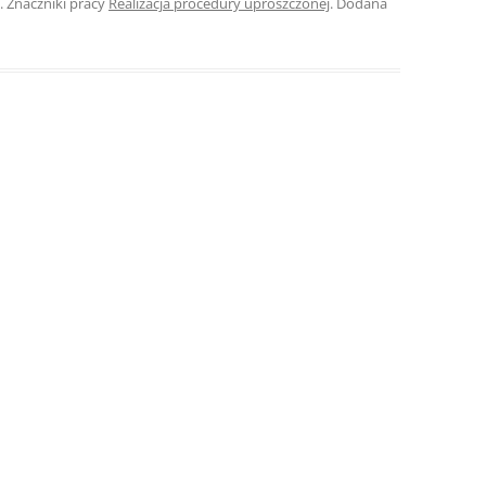
. Znaczniki pracy
Realizacja procedury uproszczonej
. Dodana
ROZDZIAŁY 
ZAKOŃCZEN
DYPLOMOW
BIBLIOGRAF
SPIS RYSUN
ZAŁĄCZNIK
PRZYPISY, 
TABELE, RY
OPRAWA PR
ILOŚĆ KOPII
RIALNY
OŚWIADCZE
KSIĄŻKI, K
EACJA