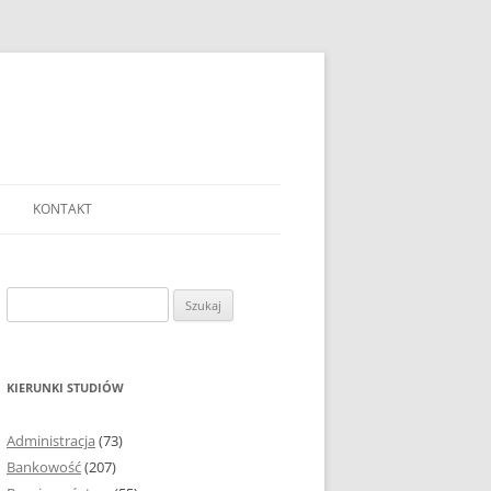
KONTAKT
Ć TEMAT PRACY
EJ?
Szukaj:
AĆ I OPRACOWYWAĆ
 DO PRACY
EJ?
KIERUNKI STUDIÓW
RÓDEŁ
Administracja
(73)
FICZNYCH
Bankowość
(207)