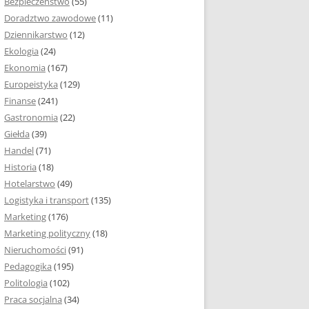
Bezpieczeństwo
(55)
 I ROZMIAR PRACY
Doradztwo zawodowe
(11)
EJ
Dziennikarstwo
(12)
PRACY DYPLOMOWEJ –
Ekologia
(24)
IA, NUMEROWANIE
Ekonomia
(167)
Europeistyka
(129)
MARGINESY I
Finanse
(241)
STRON
Gastronomia
(22)
Giełda
(39)
 AKAPITU W PRACY
Handel
(71)
EJ
Historia
(18)
Y DYPLOMOWEJ
Hotelarstwo
(49)
Logistyka i transport
(135)
TUŁOWA PRACY
Marketing
(176)
EJ
Marketing polityczny
(18)
Nieruchomości
(91)
I W PRACY
Pedagogika
(195)
EJ
Politologia
(102)
Praca socjalna
(34)
CY DYPLOMOWEJ