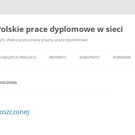
olskie prace dyplomowe w sieci
ckich. Wielce pomocne w pisaniu prace dyplomowe.
O NASZYCH PRACACH
REFERATY
KONSPEKTY
PORADNIK
JAK WYBRA
DYPLOMOW
OSZCZONEJ
JAK ZBIER
MATERIAŁY
DYPLOMOW
roszczonej
ANALIZA Ź
BIBLIOGRA