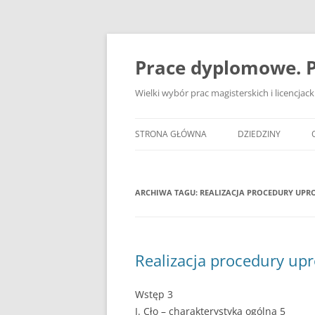
Przejdź
do
treści
Prace dyplomowe. P
Wielki wybór prac magisterskich i licencja
STRONA GŁÓWNA
DZIEDZINY
ADMINISTRACJA
ARCHIWA TAGU:
REALIZACJA PROCEDURY UPR
BANKOWOŚĆ
BEZPIECZEŃSTWO
DZIENNIKARSTWO
Realizacja procedury up
EKOLOGIA
Wstęp 3
EKONOMIA
I. Cło – charakterystyka ogólna 5