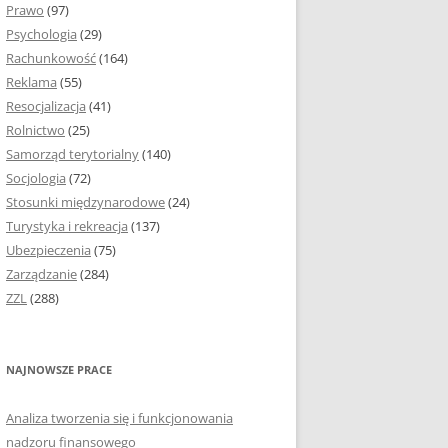
Prawo
(97)
I PODROZDZIAŁY
Psychologia
(29)
Rachunkowość
(164)
IE PRACY
Reklama
(55)
EJ
Resocjalizacja
(41)
Rolnictwo
(25)
IA
Samorząd terytorialny
(140)
KÓW, TABEL I
Socjologia
(72)
ÓW
Stosunki międzynarodowe
(24)
Turystyka i rekreacja
(137)
CYTATY
Ubezpieczenia
(75)
Zarządzanie
(284)
SUNKI ORAZ WYKRESY
ZZL
(288)
ACY DYPLOMOWEJ I
NAJNOWSZE PRACE
NIE AUTORA PRACY
Analiza tworzenia się i funkcjonowania
TÓRE POMOGĄ CI
nadzoru finansowego