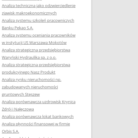
RACĘ DYPLOMOWĄ
Analiza techniczna jako odzwierciedlenie
zjawisk makroekonomicznych
OTOWAĆ SIĘ DO
Analiza systemu szkoleń pracowniczych
GZAMINU
Banku Pekao S.A.
EGO?
Analiza systemu oceniania pracowników
W PRACACH
w instytucji US Warszawa Mokotów
YCH
Analiza strategiczna przedsiębiorstwa
Waryński Hydraulika sp. z o.o.
OTOWAĆ SIĘ DO
Analiza strategiczna przedsiębiorstwa
ACY DYPLOMOWEJ
produkcyjnego Nasz Produkt
Analiza rynku nieruchomości np.
zabudowanych nieruchomości
gruntowych Stęszew
Analiza porównawcza uzdrowisk Krynica
Zdrój i Nałęczowa
Analiza porównawcza lokat bankowych
Analiza płynności finansowej w firmie
Orbis S.A.