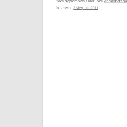
Praca dyplomowa z kierunku
Administracja
do serwisu
8 sierpnia 2011
.
PEDAGOGIKA
POLITOLOGIA
PRAWO
PSYCHOLOGIA
RACHUNKOWOŚĆ
REKLAMA
RESOCJALIZACJA
ROLNICTWO
SAMORZĄD TERYTO
SOCJOLOGIA
TURYSTYKA I REKR