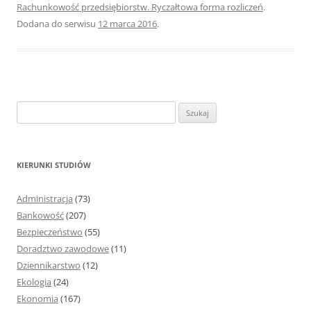
Rachunkowość przedsiębiorstw. Ryczałtowa forma rozliczeń
.
Dodana do serwisu
12 marca 2016
.
S
z
u
k
KIERUNKI STUDIÓW
a
j
Administracja
(73)
:
Bankowość
(207)
Bezpieczeństwo
(55)
Doradztwo zawodowe
(11)
Dziennikarstwo
(12)
Ekologia
(24)
Ekonomia
(167)