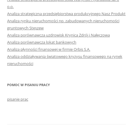
o.o.
Analiza strategiczna przedsiębiorstwa produkcyjnego Nasz Produkt
Analiza rynku nieruchomości np. zabudowanych nieruchomości
gruntowych Stęszew
Analiza porównawcza uzdrowisk Krynica Zdrój i Nałęczowa
Analiza porównawcza lokat bankowych
Analiza płynności finansowej w firmie Orbis S.A.
Analiza oddziaływania światowego kryzysu finansowego na rynek
nieruchomości
POMOC W PISANIU PRACY
pisanie prac