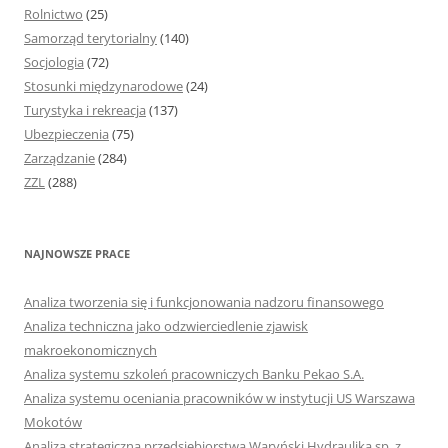
Rolnictwo
(25)
Samorząd terytorialny
(140)
Socjologia
(72)
Stosunki międzynarodowe
(24)
Turystyka i rekreacja
(137)
Ubezpieczenia
(75)
Zarządzanie
(284)
ZZL
(288)
NAJNOWSZE PRACE
Analiza tworzenia się i funkcjonowania nadzoru finansowego
Analiza techniczna jako odzwierciedlenie zjawisk
makroekonomicznych
Analiza systemu szkoleń pracowniczych Banku Pekao S.A.
Analiza systemu oceniania pracowników w instytucji US Warszawa
Mokotów
Analiza strategiczna przedsiębiorstwa Waryński Hydraulika sp. z