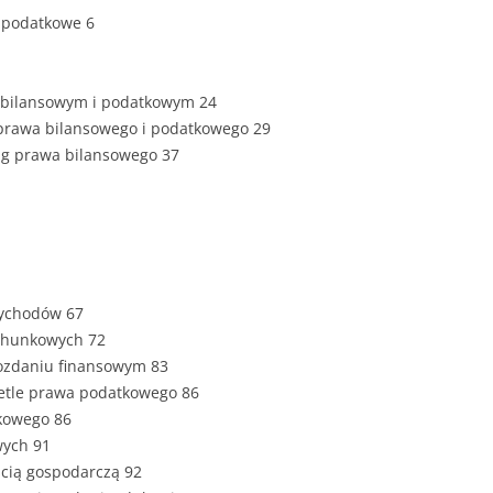
ZAWARTOŚĆ
 podatkowe 6
DYPLOMOW
ESTETYKA 
e bilansowym i podatkowym 24
WYRÓŻNIEN
ę prawa bilansowego i podatkowego 29
CZCIONKA, 
ug prawa bilansowego 37
WIELKOŚĆ 
STRUKTURA
DYPLOMOW
STYL PRAC
zychodów 67
STRONA TY
achunkowych 72
SPORT
DYPLOMOW
ozdaniu finansowym 83
ietle prawa podatkowego 86
SPIS TREŚC
tkowego 86
DYPLOMOW
YCZNY
wych 91
ścią gospodarczą 92
WSTĘP PRA