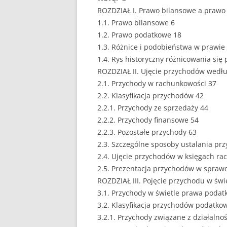
ROZDZIAŁ I. Prawo bilansowe a prawo
EUROPEISTYKA
1.1. Prawo bilansowe 6
1.2. Prawo podatkowe 18
FINANSE
1.3. Różnice i podobieństwa w prawi
GASTRONOMIA
1.4. Rys historyczny różnicowania si
ROZDZIAŁ II. Ujęcie przychodów wedł
GIEŁDA
2.1. Przychody w rachunkowości 37
2.2. Klasyfikacja przychodów 42
HANDEL
2.2.1. Przychody ze sprzedaży 44
2.2.2. Przychody finansowe 54
HISTORIA
2.2.3. Pozostałe przychody 63
HOTELARSTWO
2.3. Szczególne sposoby ustalania pr
2.4. Ujęcie przychodów w księgach r
LOGISTYKA I TRAN
2.5. Prezentacja przychodów w spraw
ROZDZIAŁ III. Pojęcie przychodu w św
MARKETING
3.1. Przychody w świetle prawa poda
MARKETING POLIT
3.2. Klasyfikacja przychodów podatko
3.2.1. Przychody związane z działalno
NIERUCHOMOŚCI