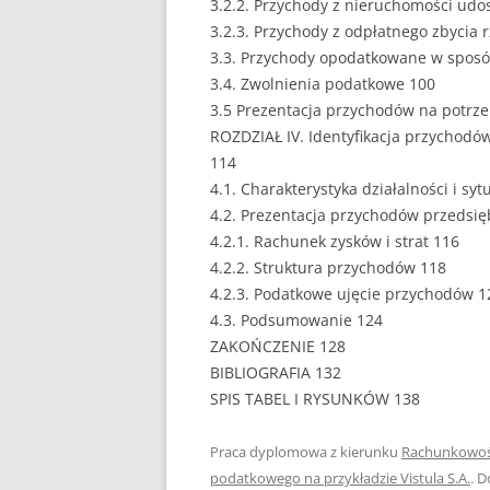
3.2.2. Przychody z nieruchomości udo
3.2.3. Przychody z odpłatnego zbycia 
PEDAGOGIKA
3.3. Przychody opodatkowane w sposó
3.4. Zwolnienia podatkowe 100
POLITOLOGIA
3.5 Prezentacja przychodów na potrz
PRAWO
ROZDZIAŁ IV. Identyfikacja przychodów
114
PSYCHOLOGIA
4.1. Charakterystyka działalności i sy
4.2. Prezentacja przychodów przedsię
RACHUNKOWOŚĆ
4.2.1. Rachunek zysków i strat 116
REKLAMA
4.2.2. Struktura przychodów 118
4.2.3. Podatkowe ujęcie przychodów 1
RESOCJALIZACJA
4.3. Podsumowanie 124
ZAKOŃCZENIE 128
ROLNICTWO
BIBLIOGRAFIA 132
SAMORZĄD TERYTO
SPIS TABEL I RYSUNKÓW 138
SOCJOLOGIA
Praca dyplomowa z kierunku
Rachunkowo
podatkowego na przykładzie Vistula S.A.
. 
TURYSTYKA I REKR