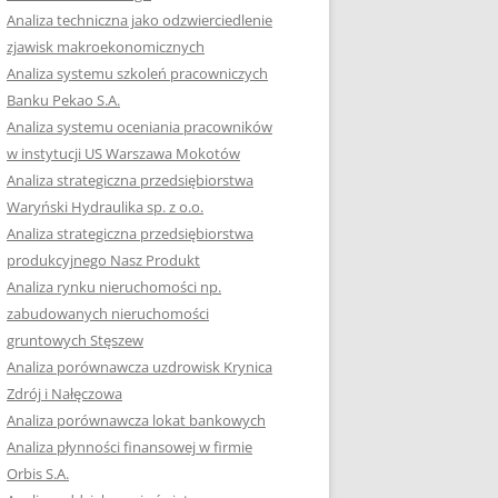
RACĘ DYPLOMOWĄ
Analiza techniczna jako odzwierciedlenie
zjawisk makroekonomicznych
OTOWAĆ SIĘ DO
Analiza systemu szkoleń pracowniczych
GZAMINU
Banku Pekao S.A.
EGO?
Analiza systemu oceniania pracowników
W PRACACH
w instytucji US Warszawa Mokotów
YCH
Analiza strategiczna przedsiębiorstwa
Waryński Hydraulika sp. z o.o.
OTOWAĆ SIĘ DO
Analiza strategiczna przedsiębiorstwa
ACY DYPLOMOWEJ
produkcyjnego Nasz Produkt
Analiza rynku nieruchomości np.
zabudowanych nieruchomości
gruntowych Stęszew
Analiza porównawcza uzdrowisk Krynica
Zdrój i Nałęczowa
Analiza porównawcza lokat bankowych
Analiza płynności finansowej w firmie
Orbis S.A.