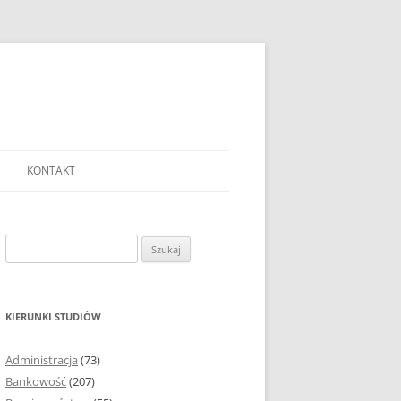
KONTAKT
Ć TEMAT PRACY
EJ?
Szukaj:
AĆ I OPRACOWYWAĆ
 DO PRACY
EJ?
KIERUNKI STUDIÓW
RÓDEŁ
Administracja
(73)
FICZNYCH
Bankowość
(207)