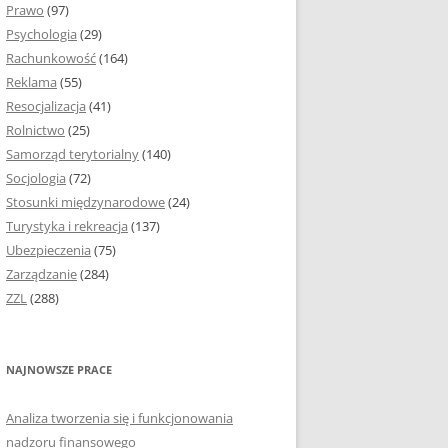
Prawo
(97)
I PODROZDZIAŁY
Psychologia
(29)
Rachunkowość
(164)
IE PRACY
Reklama
(55)
EJ
Resocjalizacja
(41)
Rolnictwo
(25)
IA
Samorząd terytorialny
(140)
KÓW, TABEL I
Socjologia
(72)
ÓW
Stosunki międzynarodowe
(24)
Turystyka i rekreacja
(137)
CYTATY
Ubezpieczenia
(75)
Zarządzanie
(284)
SUNKI ORAZ WYKRESY
ZZL
(288)
ACY DYPLOMOWEJ I
NAJNOWSZE PRACE
NIE AUTORA PRACY
Analiza tworzenia się i funkcjonowania
TÓRE POMOGĄ CI
nadzoru finansowego