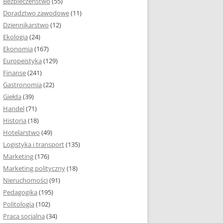
Bezpieczeństwo
(55)
 I ROZMIAR PRACY
Doradztwo zawodowe
(11)
EJ
Dziennikarstwo
(12)
PRACY DYPLOMOWEJ –
Ekologia
(24)
IA, NUMEROWANIE
Ekonomia
(167)
Europeistyka
(129)
MARGINESY I
Finanse
(241)
STRON
Gastronomia
(22)
Giełda
(39)
 AKAPITU W PRACY
Handel
(71)
EJ
Historia
(18)
Y DYPLOMOWEJ
Hotelarstwo
(49)
Logistyka i transport
(135)
TUŁOWA PRACY
Marketing
(176)
EJ
Marketing polityczny
(18)
Nieruchomości
(91)
I W PRACY
Pedagogika
(195)
EJ
Politologia
(102)
Praca socjalna
(34)
CY DYPLOMOWEJ