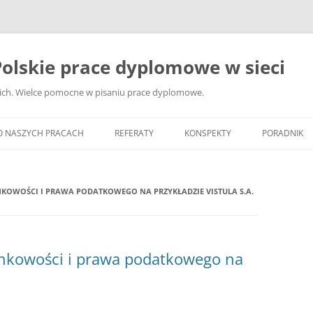
olskie prace dyplomowe w sieci
ckich. Wielce pomocne w pisaniu prace dyplomowe.
O NASZYCH PRACACH
REFERATY
KONSPEKTY
PORADNIK
JAK WYBRA
DYPLOMOW
OWOŚCI I PRAWA PODATKOWEGO NA PRZYKŁADZIE VISTULA S.A.
JAK ZBIER
MATERIAŁY
DYPLOMOW
nkowości i prawa podatkowego na
ANALIZA Ź
BIBLIOGRA