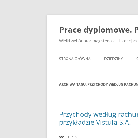
Przejdź
do
treści
Prace dyplomowe. P
Wielki wybór prac magisterskich i licencja
STRONA GŁÓWNA
DZIEDZINY
ADMINISTRACJA
ARCHIWA TAGU:
PRZYCHODY WEDŁUG RACHUNK
BANKOWOŚĆ
BEZPIECZEŃSTWO
DZIENNIKARSTWO
Przychody według rachu
przykładzie Vistula S.A.
EKOLOGIA
EKONOMIA
WSTĘP 3