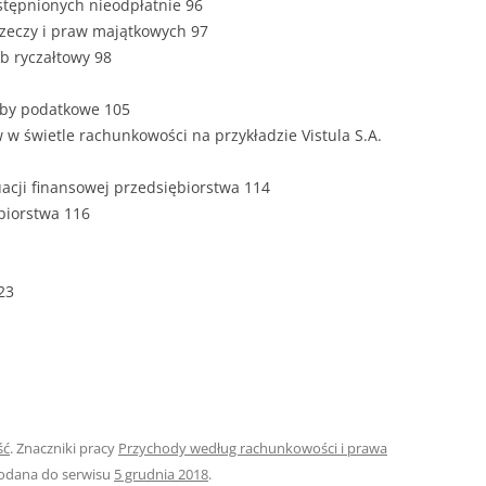
stępnionych nieodpłatnie 96
rzeczy i praw majątkowych 97
ROZDZIAŁY 
b ryczałtowy 98
ZAKOŃCZEN
DYPLOMOW
eby podatkowe 105
 w świetle rachunkowości na przykładzie Vistula S.A.
BIBLIOGRAF
tuacji finansowej przedsiębiorstwa 114
SPIS RYSUN
biorstwa 116
ZAŁĄCZNIK
PRZYPISY, 
23
TABELE, RY
OPRAWA PR
ILOŚĆ KOPII
RIALNY
OŚWIADCZE
ść
. Znaczniki pracy
Przychody według rachunkowości i prawa
KSIĄŻKI, K
Dodana do serwisu
5 grudnia 2018
.
EACJA