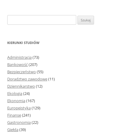
S
z
u
k
KIERUNKI STUDIÓW
a
j
Administracja
(73)
:
Bankowość
(207)
Bezpieczeństwo
(55)
Doradztwo zawodowe
(11)
Dziennikarstwo
(12)
Ekologia
(24)
Ekonomia
(167)
Europeistyka
(129)
Finanse
(241)
Gastronomia
(22)
Giełda
(39)