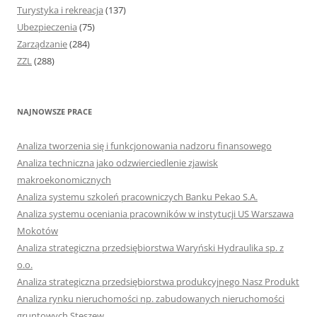
Turystyka i rekreacja
(137)
Ubezpieczenia
(75)
Zarządzanie
(284)
ZZL
(288)
NAJNOWSZE PRACE
Analiza tworzenia się i funkcjonowania nadzoru finansowego
Analiza techniczna jako odzwierciedlenie zjawisk
makroekonomicznych
Analiza systemu szkoleń pracowniczych Banku Pekao S.A.
Analiza systemu oceniania pracowników w instytucji US Warszawa
Mokotów
Analiza strategiczna przedsiębiorstwa Waryński Hydraulika sp. z
o.o.
Analiza strategiczna przedsiębiorstwa produkcyjnego Nasz Produkt
Analiza rynku nieruchomości np. zabudowanych nieruchomości
gruntowych Stęszew