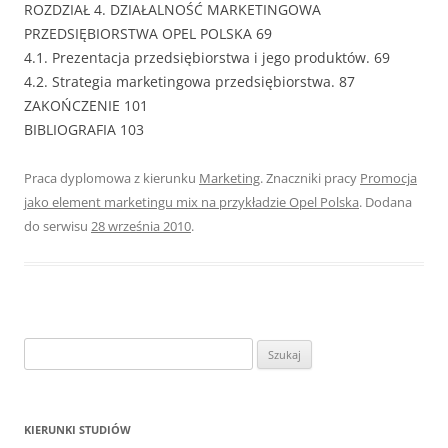
ROZDZIAŁ 4. DZIAŁALNOŚĆ MARKETINGOWA
PRZEDSIĘBIORSTWA OPEL POLSKA 69
4.1. Prezentacja przedsiębiorstwa i jego produktów. 69
4.2. Strategia marketingowa przedsiębiorstwa. 87
ZAKOŃCZENIE 101
BIBLIOGRAFIA 103
Praca dyplomowa z kierunku
Marketing
. Znaczniki pracy
Promocja
jako element marketingu mix na przykładzie Opel Polska
. Dodana
do serwisu
28 września 2010
.
S
z
u
k
KIERUNKI STUDIÓW
a