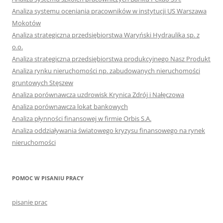
Analiza systemu oceniania pracowników w instytucji US Warszawa
Mokotów
Analiza strategiczna przedsiębiorstwa Waryński Hydraulika sp. z
o.o.
Analiza strategiczna przedsiębiorstwa produkcyjnego Nasz Produkt
Analiza rynku nieruchomości np. zabudowanych nieruchomości
gruntowych Stęszew
Analiza porównawcza uzdrowisk Krynica Zdrój i Nałęczowa
Analiza porównawcza lokat bankowych
Analiza płynności finansowej w firmie Orbis S.A.
Analiza oddziaływania światowego kryzysu finansowego na rynek
nieruchomości
POMOC W PISANIU PRACY
pisanie prac