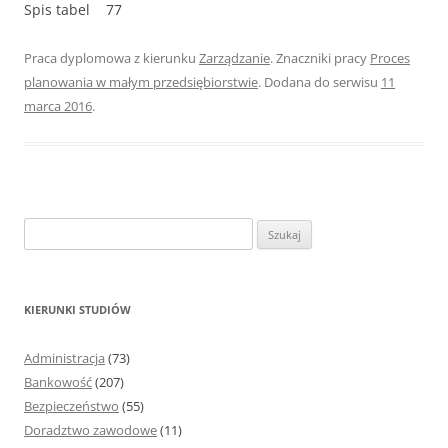
Spis tabel 77
Praca dyplomowa z kierunku
Zarządzanie
. Znaczniki pracy
Proces
planowania w małym przedsiębiorstwie
. Dodana do serwisu
11
marca 2016
.
S
z
u
k
KIERUNKI STUDIÓW
a
j
Administracja
(73)
:
Bankowość
(207)
Bezpieczeństwo
(55)
Doradztwo zawodowe
(11)