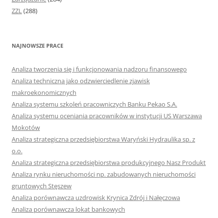
ZZL
(288)
NAJNOWSZE PRACE
Analiza tworzenia się i funkcjonowania nadzoru finansowego
Analiza techniczna jako odzwierciedlenie zjawisk
makroekonomicznych
Analiza systemu szkoleń pracowniczych Banku Pekao S.A.
Analiza systemu oceniania pracowników w instytucji US Warszawa
Mokotów
Analiza strategiczna przedsiębiorstwa Waryński Hydraulika sp. z
o.o.
Analiza strategiczna przedsiębiorstwa produkcyjnego Nasz Produkt
Analiza rynku nieruchomości np. zabudowanych nieruchomości
gruntowych Stęszew
Analiza porównawcza uzdrowisk Krynica Zdrój i Nałęczowa
Analiza porównawcza lokat bankowych