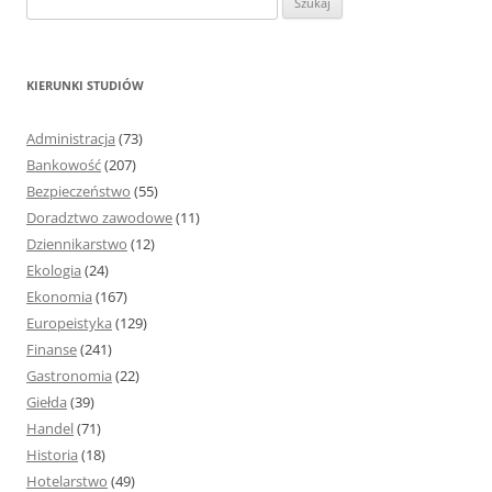
z
u
k
KIERUNKI STUDIÓW
a
j
Administracja
(73)
:
Bankowość
(207)
Bezpieczeństwo
(55)
Doradztwo zawodowe
(11)
Dziennikarstwo
(12)
Ekologia
(24)
Ekonomia
(167)
Europeistyka
(129)
Finanse
(241)
Gastronomia
(22)
Giełda
(39)
Handel
(71)
Historia
(18)
Hotelarstwo
(49)