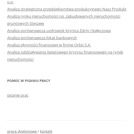
o.o.
Analiza strategiczna przedsiębiorstwa produkcyjnego Nasz Produkt
Analiza rynku nieruchomości np. zabudowanych nieruchomości
gruntowych Stęszew
Analiza porównawcza uzdrowisk Krynica Zdrój i Nałęczowa
Analiza porównawcza lokat bankowych
Analiza płynności finansowej w firmie Orbis S.A.
Analiza oddziaływania światowego kryzysu finansowego na rynek
nieruchomości
POMOC W PISANIU PRACY
pisanie prac
prace dyplomowe
•
kontakt