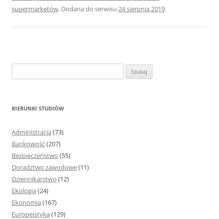
supermarketów
. Dodana do serwisu
24 sierpnia 2019
.
S
z
u
k
KIERUNKI STUDIÓW
a
j
Administracja
(73)
:
Bankowość
(207)
Bezpieczeństwo
(55)
Doradztwo zawodowe
(11)
Dziennikarstwo
(12)
Ekologia
(24)
Ekonomia
(167)
Europeistyka
(129)