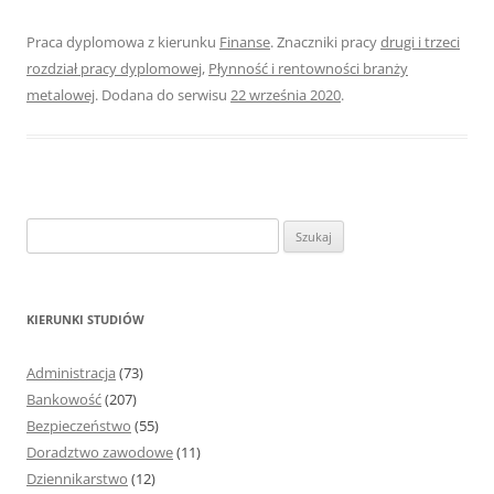
Praca dyplomowa z kierunku
Finanse
. Znaczniki pracy
drugi i trzeci
rozdział pracy dyplomowej
,
Płynność i rentowności branży
metalowej
. Dodana do serwisu
22 września 2020
.
S
z
u
k
KIERUNKI STUDIÓW
a
j
Administracja
(73)
:
Bankowość
(207)
Bezpieczeństwo
(55)
Doradztwo zawodowe
(11)
Dziennikarstwo
(12)