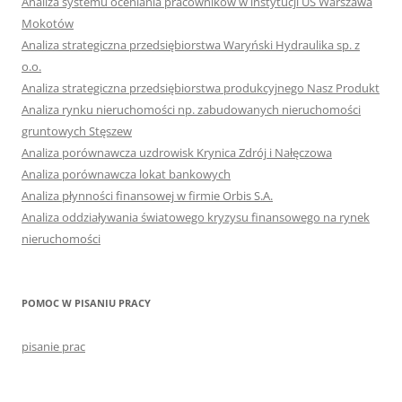
Analiza systemu oceniania pracowników w instytucji US Warszawa
Mokotów
Analiza strategiczna przedsiębiorstwa Waryński Hydraulika sp. z
o.o.
Analiza strategiczna przedsiębiorstwa produkcyjnego Nasz Produkt
Analiza rynku nieruchomości np. zabudowanych nieruchomości
gruntowych Stęszew
Analiza porównawcza uzdrowisk Krynica Zdrój i Nałęczowa
Analiza porównawcza lokat bankowych
Analiza płynności finansowej w firmie Orbis S.A.
Analiza oddziaływania światowego kryzysu finansowego na rynek
nieruchomości
POMOC W PISANIU PRACY
pisanie prac